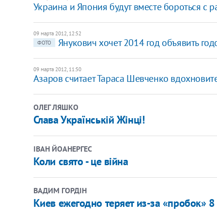
Украина и Япония будут вместе бороться с
09 марта 2012, 12:52
Янукович хочет 2014 год объявить го
ФОТО
09 марта 2012, 11:50
Азаров считает Тараса Шевченко вдохнови
ОЛЕГ ЛЯШКО
Слава Українській Жінці!
ІВАН ЙОАНЕРГЕС
Коли свято - це війна
ВАДИМ ГОРДІН
Киев ежегодно теряет из-за «пробок» 8