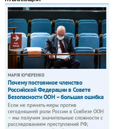
МАРІЯ КУЧЕРЕНКО
​Почему постоянное членство
Российской Федерации в Совете
Безопасности ООН – большая ошибка
Если не принять меры против
сегодняшней роли России в Совбезе ООН
– мы получим значительные сложности с
расследованием преступлений РФ,