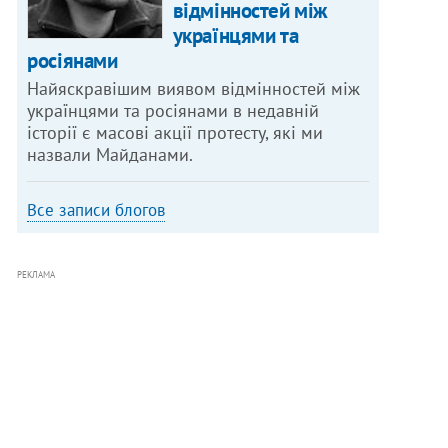
відмінностей між
українцями та
росіянами
Найяскравішим виявом відмінностей між
українцями та росіянами в недавній
історії є масові акції протесту, які ми
назвали Майданами.
Все записи блогов
РЕКЛАМА