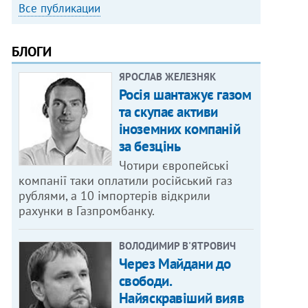
Все публикации
БЛОГИ
ЯРОСЛАВ ЖЕЛЕЗНЯК
Росія шантажує газом
та скупає активи
іноземних компаній
за безцінь
Чотири європейські
компанії таки оплатили російський газ
рублями, а 10 імпортерів відкрили
рахунки в Газпромбанку.
ВОЛОДИМИР В'ЯТРОВИЧ
Через Майдани до
свободи.
Найяскравіший вияв