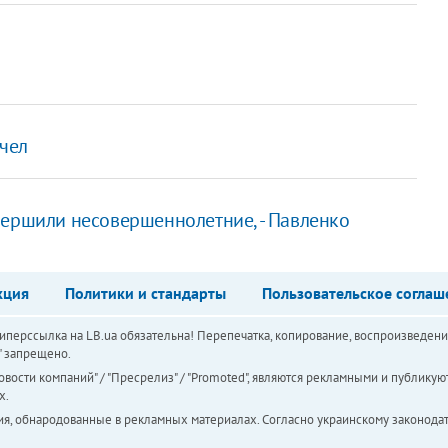
 чел
вершили несовершеннолетние, - Павленко
кция
Политики и стандарты
Пользовательское соглаш
перссылка на LB.ua обязательна! Перепечатка, копирование, воспроизведени
а" запрещено.
вости компаний" / "Пресрелиз" / "Promoted", являются рекламными и публикуют
х.
ия, обнародованные в рекламных материалах. Согласно украинскому законодат