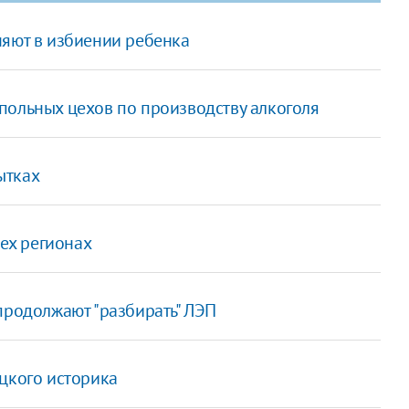
няют в избиении ребенка
польных цехов по производству алкоголя
ытках
сех регионах
продолжают "разбирать" ЛЭП
цкого историка