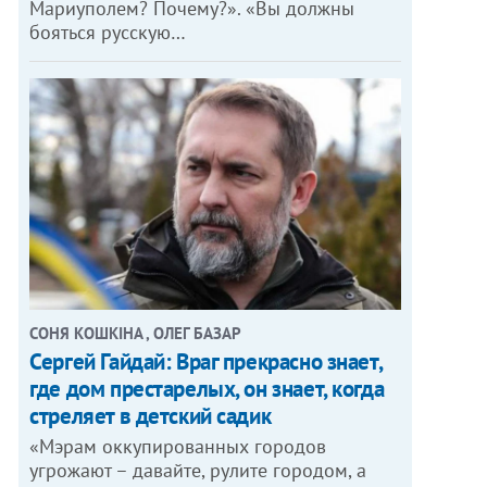
Мариуполем? Почему?». «Вы должны
бояться русскую…
СОНЯ КОШКІНА , ОЛЕГ БАЗАР
Сергей Гайдай: Враг прекрасно знает,
где дом престарелых, он знает, когда
стреляет в детский садик
«Мэрам оккупированных городов
угрожают – давайте, рулите городом, а