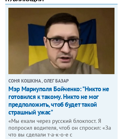
СОНЯ КОШКІНА , ОЛЕГ БАЗАР
Мэр Мариуполя Бойченко: "Никто не
готовился к такому. Никто не мог
предположить, чтоб будет такой
страшный ужас"
«Мы ехали через русский блокпост. Я
попросил водителя, чтоб он спросил: «За
что вы сделали т-а-к-о-е с