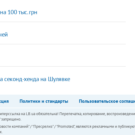
на 100 тыс. грн
чей
а секонд-хенда на Шулявке
кция
Политики и стандарты
Пользовательское соглаш
перссылка на LB.ua обязательна! Перепечатка, копирование, воспроизведени
а" запрещено.
вости компаний" / "Пресрелиз" / "Promoted", являются рекламными и публикуют
х.