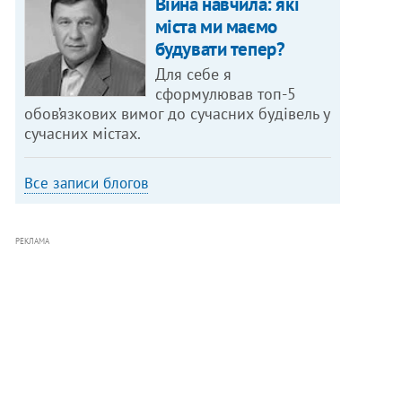
Війна навчила: які
міста ми маємо
будувати тепер?
Для себе я
сформулював топ-5
обов’язкових вимог до сучасних будівель у
сучасних містах.
Все записи блогов
РЕКЛАМА