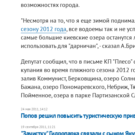
возможностях города.
"Несмотря на то, что я еще зимой подним
сезону 2012 года
, все водоемы так и не ус
самые большие киевские озера останутся 
использовать для "дарничан", - сказал А.Бр
Депутат сообщил, что в письме КП "Плесо"
купания во время пляжного сезона 2012 г
залив Коммунист, Берковщина, озеро Солнеч
Бажана, озеро Пономаревского, Небриж, Тя
Пойменное, озера в парке Партизанской С
24 мая 2011, 14:12
Попов решил повысить туристическую при
19 сентября 2011, 11:21
"Зачистку" Гидропарка связали с сыном Ян