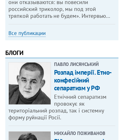
они отказываются: вы повесили
российский триколор, мы под этой
тряпкой работать не будем». Интервью…
Все публикации
БЛОГИ
ПАВЛО ЛИСЯНСЬКИЙ
Розпад імперії. Етно-
конфесійний
сепаратизм у РФ
Етнічний сепаратизм
провокує як
територіальний розпад, так і системну
форму руйнації Росії.
МИХАЙЛО ПОЖИВАНОВ