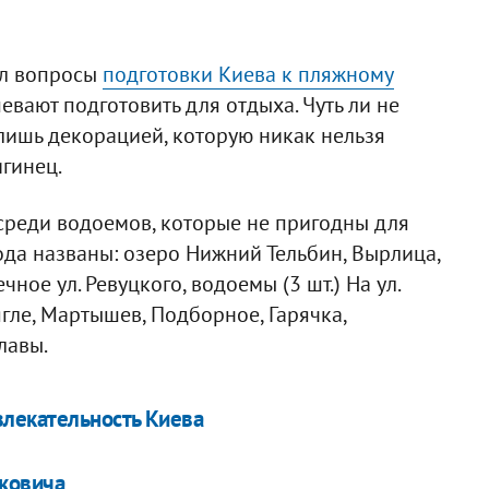
ал вопросы
подготовки Киева к пляжному
певают подготовить для отдыха. Чуть ли не
лишь декорацией, которую никак нельзя
игинец.
 среди водоемов, которые не пригодны для
ода названы: озеро Нижний Тельбин, Вырлица,
ное ул. Ревуцкого, водоемы (3 шт.) На ул.
гле, Мартышев, Подборное, Гарячка,
лавы.
влекательность Киева
уковича