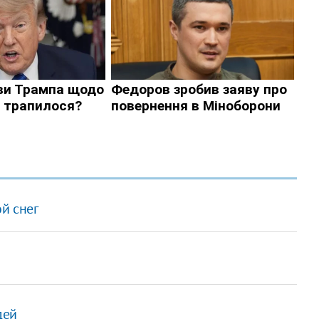
й снег
дей