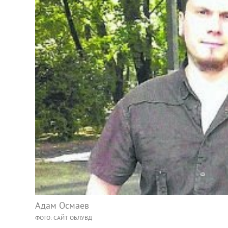
Адам Осмаев
ФОТО: САЙТ ОБЛУВД