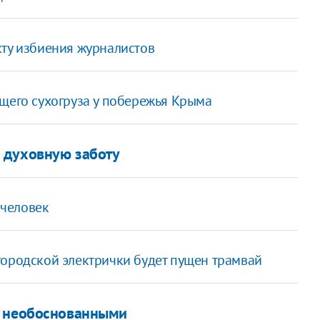
кту избиения журналистов
ящего сухогруза у побережья Крыма
 духовную заботу
 человек
городской электрички будет пущен трамвай
в необоснованными