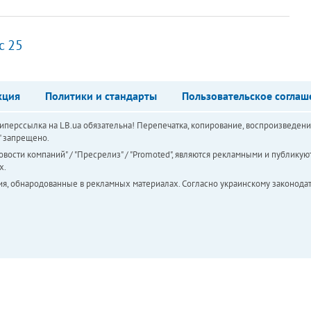
с 25
кция
Политики и стандарты
Пользовательское соглаш
перссылка на LB.ua обязательна! Перепечатка, копирование, воспроизведени
а" запрещено.
вости компаний" / "Пресрелиз" / "Promoted", являются рекламными и публикуют
х.
ия, обнародованные в рекламных материалах. Согласно украинскому законодат