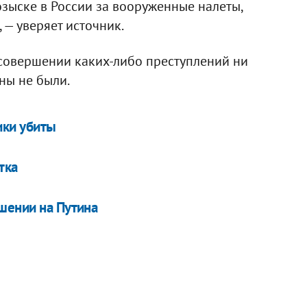
озыске в России за вооруженные налеты,
 — уверяет источник.
 совершении каких-либо преступлений ни
ны не были.
ики убиты
тка
шении на Путина