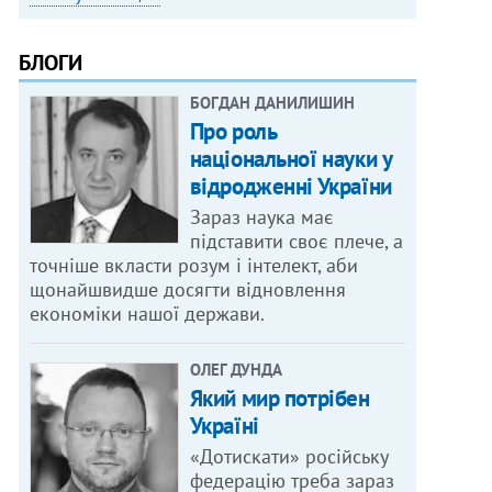
БЛОГИ
БОГДАН ДАНИЛИШИН
Про роль
національної науки у
відродженні України
Зараз наука має
підставити своє плече, а
точніше вкласти розум і інтелект, аби
щонайшвидше досягти відновлення
економіки нашої держави.
ОЛЕГ ДУНДА
Який мир потрібен
Україні
«Дотискати» російську
федерацію треба зараз