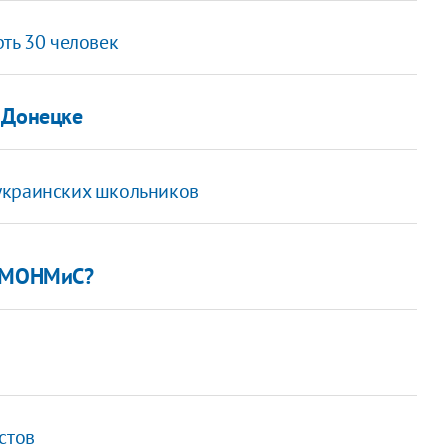
рть 30 человек
 Донецке
украинских школьников
а МОНМиС?
стов