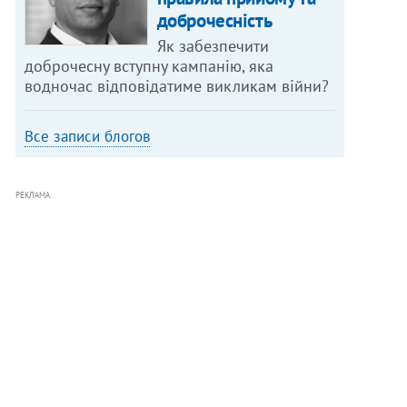
доброчесність
Як забезпечити
доброчесну вступну кампанію, яка
водночас відповідатиме викликам війни?
Все записи блогов
РЕКЛАМА