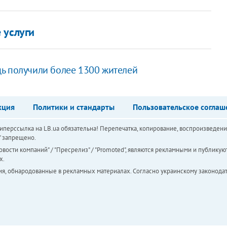
 услуги
ь получили более 1300 жителей
кция
Политики и стандарты
Пользовательское соглаш
перссылка на LB.ua обязательна! Перепечатка, копирование, воспроизведени
а" запрещено.
вости компаний" / "Пресрелиз" / "Promoted", являются рекламными и публикуют
х.
ия, обнародованные в рекламных материалах. Согласно украинскому законодат