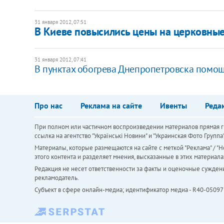
31 января 2012, 07:51
В Киеве повыcились цены на церковные
31 января 2012, 07:41
В пунктах обогрева Днепропетровска помощ
Про нас
Реклама на сайте
Ивенты
Реда
При полном или частичном воспроизведении материалов прямая ги
ссылка на агентство "Українськi Новини" и "Украинская Фото Групп
Материалы, которые размещаются на сайте с меткой "Реклама" / "Но
этого контента и разделяет мнения, высказанные в этих материала
Редакция не несет ответственности за факты и оценочные сужден
рекламодатель.
Субъект в сфере онлайн-медиа; идентификатор медиа - R40-05097