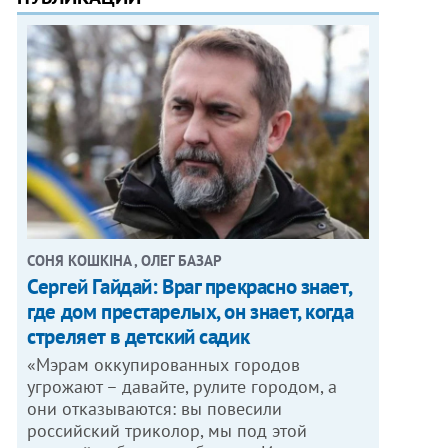
СОНЯ КОШКІНА , ОЛЕГ БАЗАР
Сергей Гайдай: Враг прекрасно знает,
где дом престарелых, он знает, когда
стреляет в детский садик
«Мэрам оккупированных городов
угрожают – давайте, рулите городом, а
они отказываются: вы повесили
российский триколор, мы под этой