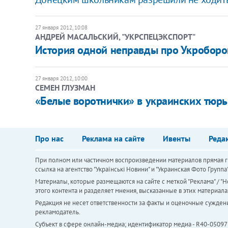
27 января 2012, 10:08
АНДРЕЙ МАСАЛЬСКИЙ, "УКРСПЕЦЭКСПОРТ"
История одной неправды про Укробор
27 января 2012, 10:00
СЕМЕН ГЛУЗМАН
«Белые воротнички» в украинских тюр
Про нас
Реклама на сайте
Ивенты
Реда
При полном или частичном воспроизведении материалов прямая ги
ссылка на агентство "Українськi Новини" и "Украинская Фото Групп
Материалы, которые размещаются на сайте с меткой "Реклама" / "Но
этого контента и разделяет мнения, высказанные в этих материала
Редакция не несет ответственности за факты и оценочные сужден
рекламодатель.
Субъект в сфере онлайн-медиа; идентификатор медиа - R40-05097