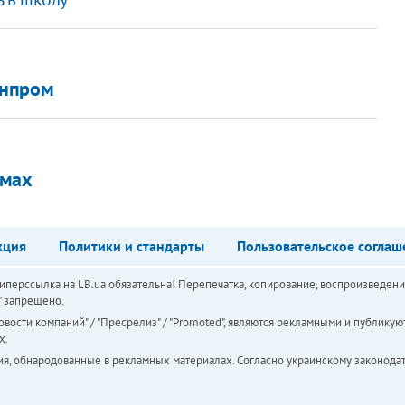
онпром
ьмах
кция
Политики и стандарты
Пользовательское соглаш
перссылка на LB.ua обязательна! Перепечатка, копирование, воспроизведени
а" запрещено.
вости компаний" / "Пресрелиз" / "Promoted", являются рекламными и публикуют
х.
ия, обнародованные в рекламных материалах. Согласно украинскому законодат