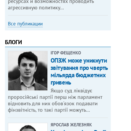
ресурсах и возможностях проводить
агрессивную политику…
Все публикации
БЛОГИ
ІГОР ФЕЩЕНКО
ОПЗЖ може уникнути
звітування про чверть
мільярда бюджетних
гривень
Якщо суд ліквідує
проросійські партії перш ніж парламент
відновить для них обов'язок подавати
фінзвітність, то такі партії можуть…
ЯРОСЛАВ ЖЕЛЕЗНЯК