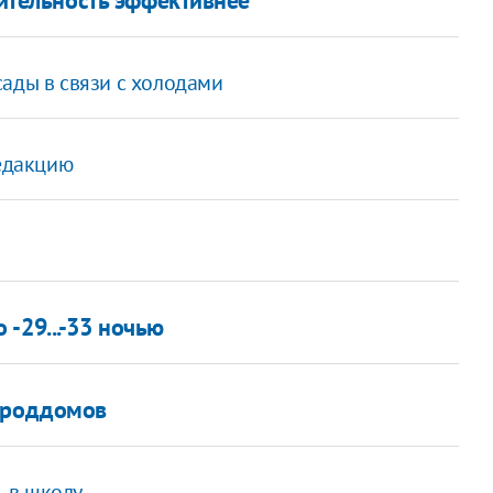
сады в связи с холодами
редакцию
-29...-33 ночью
у роддомов
 в школу