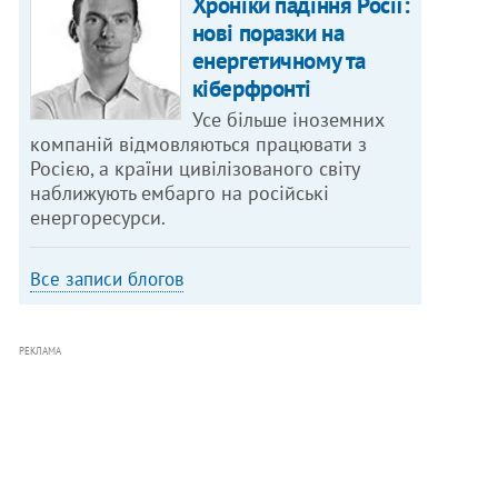
Хроніки падіння Росії:
нові поразки на
енергетичному та
кіберфронті
Усе більше іноземних
компаній відмовляються працювати з
Росією, а країни цивілізованого світу
наближують ембарго на російські
енергоресурси.
Все записи блогов
РЕКЛАМА