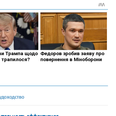
удоходство
рительность эффективнее