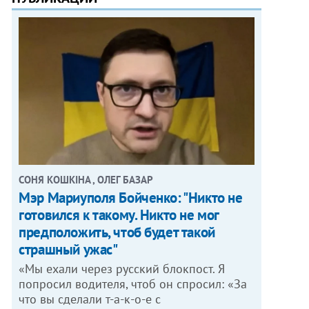
СОНЯ КОШКІНА , ОЛЕГ БАЗАР
Мэр Мариуполя Бойченко: "Никто не
готовился к такому. Никто не мог
предположить, чтоб будет такой
страшный ужас"
«Мы ехали через русский блокпост. Я
попросил водителя, чтоб он спросил: «За
что вы сделали т-а-к-о-е с