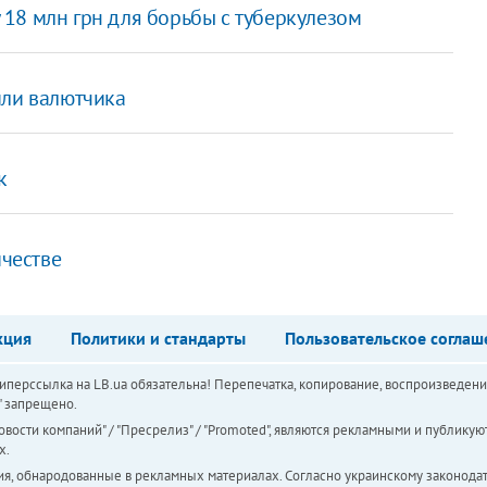
18 млн грн для борьбы с туберкулезом
или валютчика
к
ичестве
кция
Политики и стандарты
Пользовательское соглаш
перссылка на LB.ua обязательна! Перепечатка, копирование, воспроизведени
а" запрещено.
вости компаний" / "Пресрелиз" / "Promoted", являются рекламными и публикуют
х.
ия, обнародованные в рекламных материалах. Согласно украинскому законодат