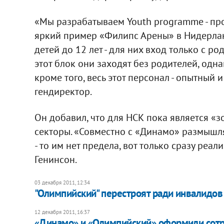
«Мы разрабатываем Youth programme - пр
яркий пример «Филипс Арены» в Нидерланд
детей до 12 лет - для них вход только с род
этот блок они заходят без родителей, одн
кроме того, весь этот персонал - опытный 
гендиректор.
Он добавил, что для НСК пока является «з
секторы. «Совместно с «Динамо» размышля
- то им нет предела, вот только сразу реал
Генинсон.
03 декабря 2011, 12:34
"Олимпийский" перестроят ради инвалидов
12 декабря 2011, 16:37
«Динамо» и «Олимпийский» оформили сот