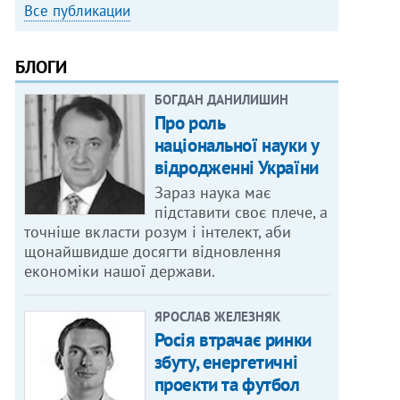
Все публикации
БЛОГИ
БОГДАН ДАНИЛИШИН
Про роль
національної науки у
відродженні України
Зараз наука має
підставити своє плече, а
точніше вкласти розум і інтелект, аби
щонайшвидше досягти відновлення
економіки нашої держави.
ЯРОСЛАВ ЖЕЛЕЗНЯК
Росія втрачає ринки
збуту, енергетичні
проекти та футбол