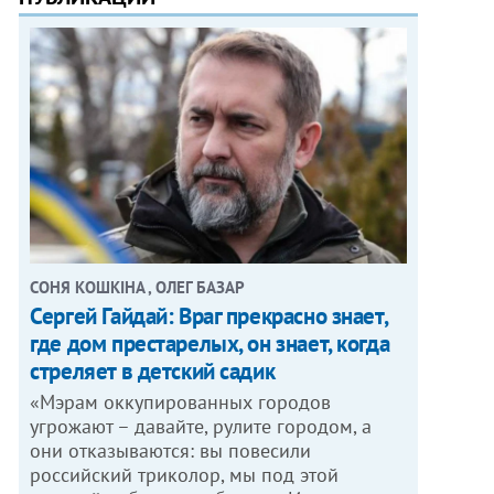
СОНЯ КОШКІНА , ОЛЕГ БАЗАР
Сергей Гайдай: Враг прекрасно знает,
где дом престарелых, он знает, когда
стреляет в детский садик
«Мэрам оккупированных городов
угрожают – давайте, рулите городом, а
они отказываются: вы повесили
российский триколор, мы под этой