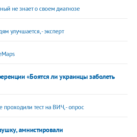
ый не знает о своем диагнозе
м улучшается, - эксперт
leMaps
еренции «Боятся ли украинцы заболеть
 проходили тест на ВИЧ, - опрос
евушку, амнистировали