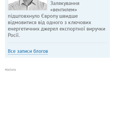
Залякування
«вентилем»
підштовхнуло Європу швидше
відмовитися від одного з ключових
енергетичних джерел експортної виручки
Росії.
Все записи блогов
РЕКЛАМА