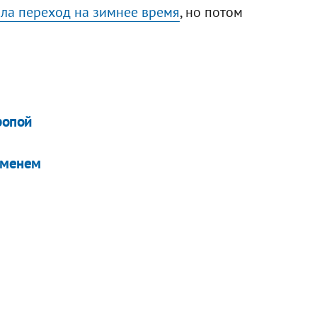
ла переход на зимнее время
, но потом
ропой
еменем