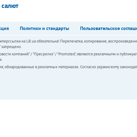
 салют
кция
Политики и стандарты
Пользовательское соглаш
перссылка на LB.ua обязательна! Перепечатка, копирование, воспроизведени
а" запрещено.
вости компаний" / "Пресрелиз" / "Promoted", являются рекламными и публикуют
х.
ия, обнародованные в рекламных материалах. Согласно украинскому законодат