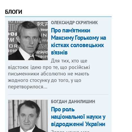
БЛОГИ
ОЛЕКСАНДР СКРИПНИК
Про пам’ятники
Максиму Горькому на
кістках соловецьких
в’язнів
Для тих, хто ще
відстоює ідею про те, що російські
письменники абсолютно не мають
жодного стосунку до того, у що
перетворилося…
БОГДАН ДАНИЛИШИН
Про роль
національної науки у
відродженні України