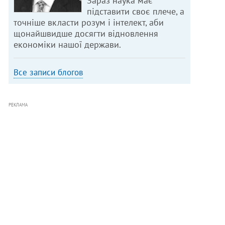
Зараз наука має
підставити своє плече, а
точніше вкласти розум і інтелект, аби
щонайшвидше досягти відновлення
економіки нашої держави.
Все записи блогов
РЕКЛАМА