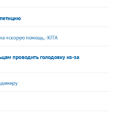
 петицию
а «скорую помощь, - КГГА
ьцам проводить голодовку из-за
ладимиру