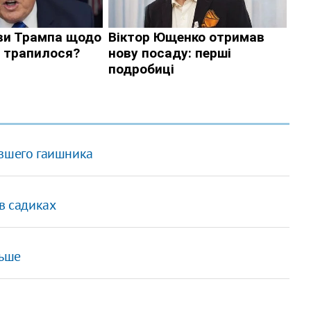
авшего гаишника
в садиках
ньше