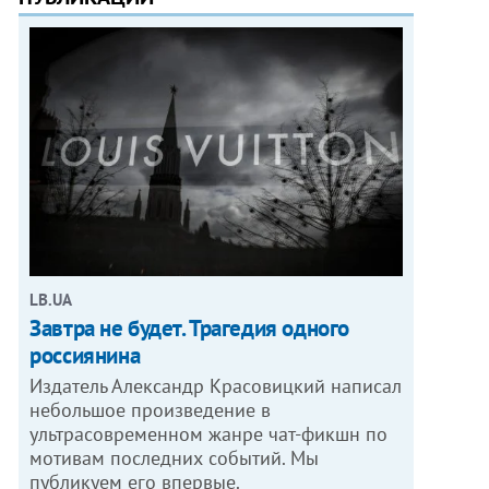
LB.UA
Завтра не будет. Трагедия одного
россиянина
Издатель Александр Красовицкий написал
небольшое произведение в
ультрасовременном жанре чат-фикшн по
мотивам последних событий. Мы
публикуем его впервые.