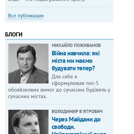
Все публикации
БЛОГИ
МИХАЙЛО ПОЖИВАНОВ
Війна навчила: які
міста ми маємо
будувати тепер?
Для себе я
сформулював топ-5
обов’язкових вимог до сучасних будівель у
сучасних містах.
ВОЛОДИМИР В'ЯТРОВИЧ
Через Майдани до
свободи.