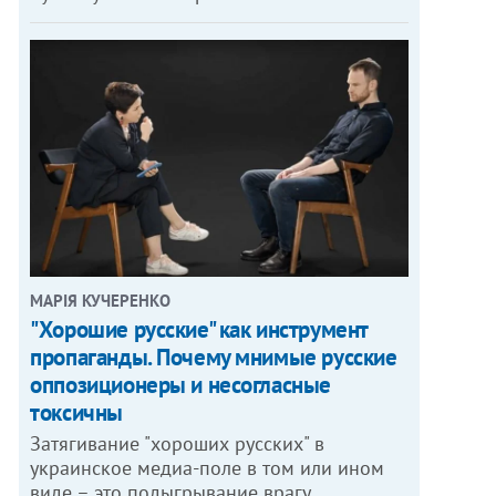
МАРІЯ КУЧЕРЕНКО
"Хорошие русские" как инструмент
пропаганды. Почему мнимые русские
оппозиционеры и несогласные
токсичны
Затягивание "хороших русских" в
украинское медиа-поле в том или ином
виде – это подыгрывание врагу.