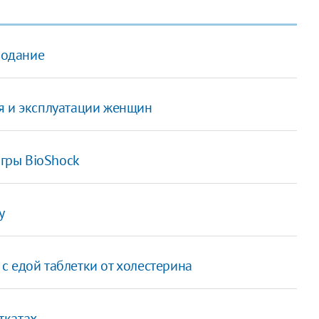
лодание
я и эксплуатации женщин
игры BioShock
у
с едой таблетки от холестерина
ткатах