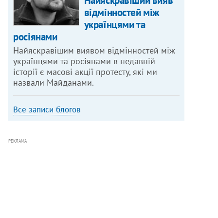
Найяскравіший вияв
відмінностей між
українцями та
росіянами
Найяскравішим виявом відмінностей між
українцями та росіянами в недавній
історії є масові акції протесту, які ми
назвали Майданами.
Все записи блогов
РЕКЛАМА