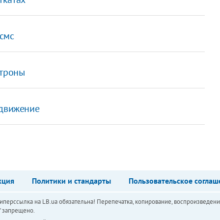
 смс
атроны
 движение
кция
Политики и стандарты
Пользовательское соглаш
перссылка на LB.ua обязательна! Перепечатка, копирование, воспроизведени
а" запрещено.