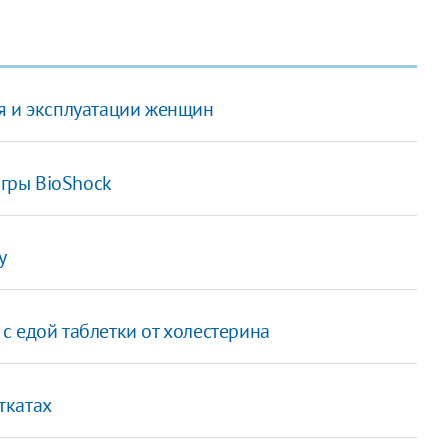
я и эксплуатации женщин
игры BioShock
у
с едой таблетки от холестерина
ткатах