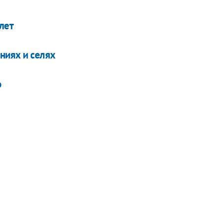
лет
ниях и селях
о