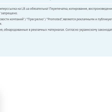
перссылка на LB.ua обязательна! Перепечатка, копирование, воспроизведени
а" запрещено.
вости компаний" / "Пресрелиз" / "Promoted", являются рекламными и публикуют
х.
ия, обнародованные в рекламных материалах. Согласно украинскому законодат