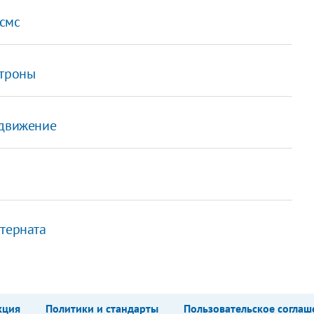
 смс
атроны
 движение
нтерната
кция
Политики и стандарты
Пользовательское соглаш