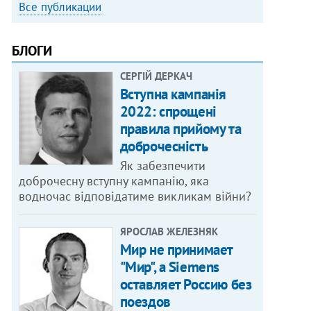
Все публикации
БЛОГИ
СЕРГІЙ ДЕРКАЧ
Вступна кампанія
2022: спрощені
правила прийому та
доброчесність
Як забезпечити
доброчесну вступну кампанію, яка
водночас відповідатиме викликам війни?
ЯРОСЛАВ ЖЕЛЕЗНЯК
Мир не принимает
"Мир", а Siemens
оставляет Россию без
поездов