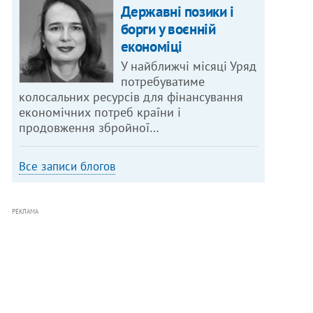
Державні позики і
борги у воєнній
економіці
У найближчі місяці Уряд
потребуватиме
колосальних ресурсів для фінансування
економічних потреб країни і
продовження збройної…
Все записи блогов
РЕКЛАМА