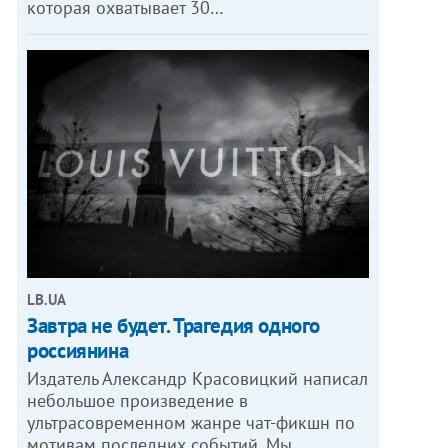
которая охватывает 30…
LB.UA
Завтра не будет. Трагедия одного
россиянина
Издатель Александр Красовицкий написал
небольшое произведение в
ультрасовременном жанре чат-фикшн по
мотивам последних событий. Мы