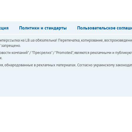
кция
Политики и стандарты
Пользовательское соглаш
перссылка на LB.ua обязательна! Перепечатка, копирование, воспроизведени
а" запрещено.
вости компаний" / "Пресрелиз" / "Promoted", являются рекламными и публикуют
х.
ия, обнародованные в рекламных материалах. Согласно украинскому законодат