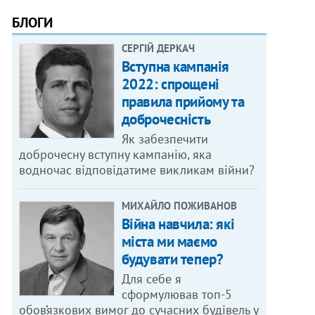
БЛОГИ
СЕРГІЙ ДЕРКАЧ
Вступна кампанія
2022: спрощені
правила прийому та
доброчесність
Як забезпечити
доброчесну вступну кампанію, яка
водночас відповідатиме викликам війни?
МИХАЙЛО ПОЖИВАНОВ
Війна навчила: які
міста ми маємо
будувати тепер?
Для себе я
сформулював топ-5
обов’язкових вимог до сучасних будівель у