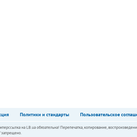
кция
Политики и стандарты
Пользовательское соглаш
перссылка на LB.ua обязательна! Перепечатка, копирование, воспроизведени
а" запрещено.