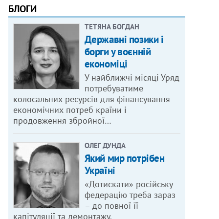
БЛОГИ
ТЕТЯНА БОГДАН
Державні позики і
борги у воєнній
економіці
У найближчі місяці Уряд
потребуватиме
колосальних ресурсів для фінансування
економічних потреб країни і
продовження збройної…
ОЛЕГ ДУНДА
Який мир потрібен
Україні
«Дотискати» російську
федерацію треба зараз
– до повної її
капітуляції та демонтажу.