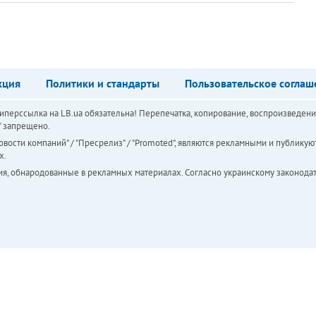
кция
Политики и стандарты
Пользовательское соглаш
перссылка на LB.ua обязательна! Перепечатка, копирование, воспроизведени
а" запрещено.
вости компаний" / "Пресрелиз" / "Promoted", являются рекламными и публикуют
х.
ия, обнародованные в рекламных материалах. Согласно украинскому законодат