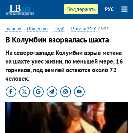
Поддержать
РУС
Главная
—
Общество
—
Події
—
18 июня 2010
, 08:53
В Колумбии взорвалась шахта
На северо-западе Колумбии взрыв метана
на шахте унес жизни, по меньшей мере, 16
горняков, под землей остаются около 72
человек.