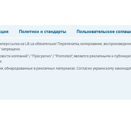
кция
Политики и стандарты
Пользовательское соглаш
перссылка на LB.ua обязательна! Перепечатка, копирование, воспроизведени
а" запрещено.
вости компаний" / "Пресрелиз" / "Promoted", являются рекламными и публикуют
х.
ия, обнародованные в рекламных материалах. Согласно украинскому законодат