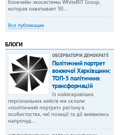
блокчейн-экосистемы WhiteBIT Group,
которая охватывает 30…
Все публикации
БЛОГИ
ОБСЕРВАТОРІЯ ДЕМОКРАТІЇ
Політичний портрет
воюючої Харківщини:
ТОП-5 політичних
трансформацій
Із найяскравіших
персональних кейсів ми склали
«політичний портрет» регіону в
особистостях, чиї позиції та дії виявились
напрочуд…