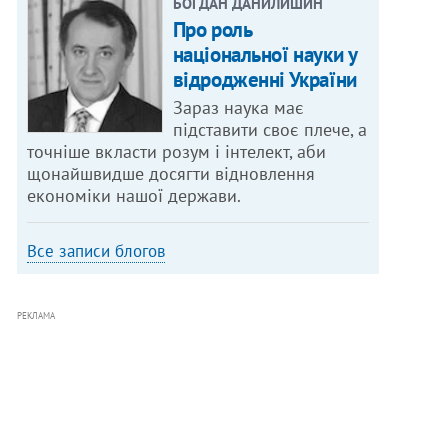
БОГДАН ДАНИЛИШИН
Про роль
національної науки у
відродженні України
Зараз наука має
підставити своє плече, а
точніше вкласти розум і інтелект, аби
щонайшвидше досягти відновлення
економіки нашої держави.
Все записи блогов
РЕКЛАМА