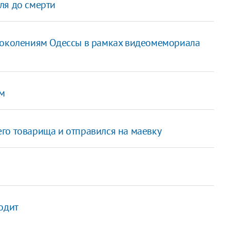
ля до смерти
 поколениям Одессы в рамках видеомемориала
м
го товарища и отправился на маевку
одит