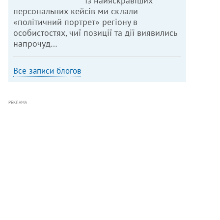
Із найяскравіших
персональних кейсів ми склали
«політичний портрет» регіону в
особистостях, чиї позиції та дії виявились
напрочуд…
Все записи блогов
РЕКЛАМА