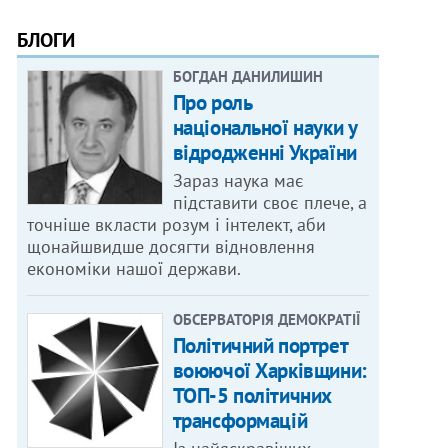
БЛОГИ
БОГДАН ДАНИЛИШИН
Про роль
національної науки у
відродженні України
Зараз наука має
підставити своє плече, а
точніше вкласти розум і інтелект, аби
щонайшвидше досягти відновлення
економіки нашої держави.
ОБСЕРВАТОРІЯ ДЕМОКРАТІЇ
Політичний портрет
воюючої Харківщини:
ТОП-5 політичних
трансформацій