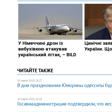
ЧИТАЙТЕ ТАКЖЕ
10 марта 2010, 16:27
В дни празднования Юморины одесситы буд
10 марта 2010, 16:26
Госавиаадминистрация подтвердила, что ве