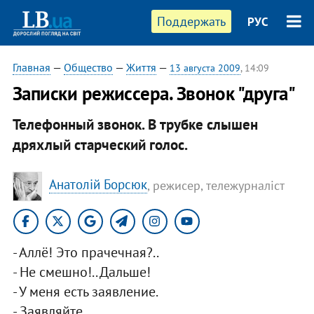
Поддержать
РУС
Главная
—
Общество
—
Життя
—
13 августа 2009
, 14:09
Записки режиссера. Звонок "друга"
Телефонный звонок. В трубке слышен
дряхлый старческий голос.
Анатолій Борсюк
, режисер, тележурналіст
- Аллё! Это прачечная?..
- Не смешно!.. Дальше!
- У меня есть заявление.
- Заявляйте.