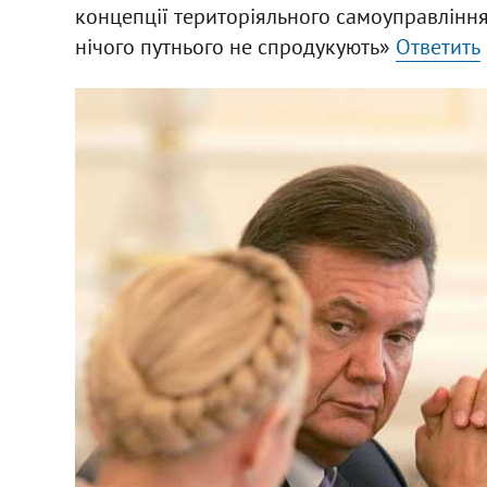
концепції територіяльного самоуправління. Н
нічого путнього не спродукують»
Ответить