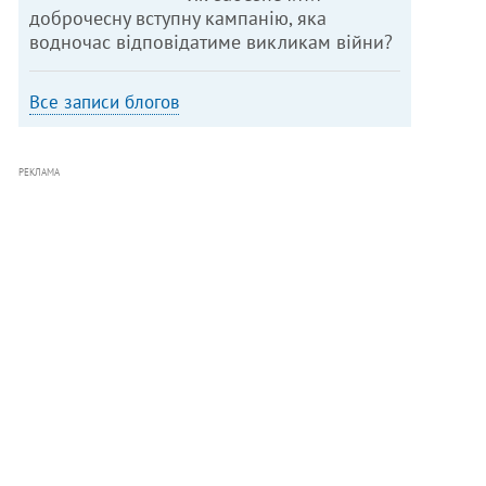
доброчесну вступну кампанію, яка
водночас відповідатиме викликам війни?
Все записи блогов
РЕКЛАМА