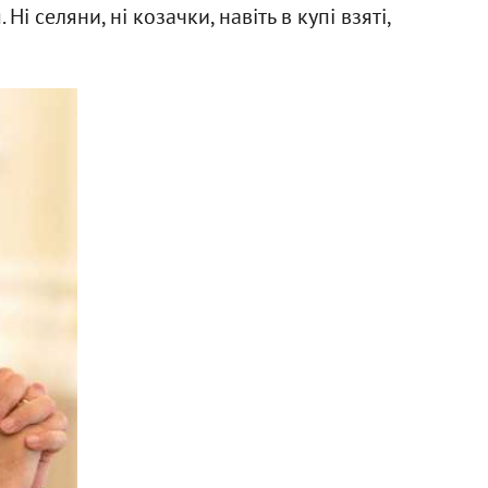
і селяни, ні козачки, навіть в купі взяті,