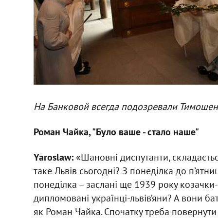
На Банковой всегда подозревали Тимошенк
Роман Чайка, "Було ваше - стало наше"
Yaroslaw:
«Шановні диспутанти, складаєтьс
таке Львів сьогодні? З понеділка до п’ятниц
понеділка – заслані ще 1939 року козачки-м
дипломовані українці-львів’яни? А вони ба
як Роман Чайка. Спочатку треба повернути л