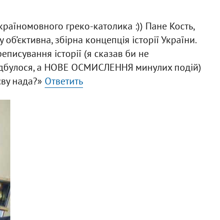
країномовного греко-католика :)) Пане Кость,
об’єктивна, збірна концепція історії України.
писування історії (я сказав би не
відбулося, а НОВЕ ОСМИСЛЕННЯ минулих подій)
єву нада?»
Ответить