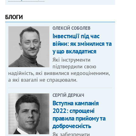
БЛОГИ
ОЛЕКСІЙ СОБОЛЕВ
Інвестиції під час
війни: як змінилися та
у що вкладатися
Які інструменти
підтвердили свою
надійність, які виявилися недооціненими,
а які взагалі не спрацювали.
СЕРГІЙ ДЕРКАЧ
Вступна кампанія
2022: спрощені
правила прийому та
доброчесність
Як забезпечити