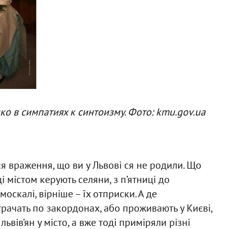
о в симпатиях к синтоизму. Фото: kmu.gov.ua
я враження, що ви у Львові ся не родили. Що
і містом керують селяни, з п’ятниці до
оскалі, вірніше – їх отприски. А де
трачать по закордонах, або проживають у Києві,
ьвів’ян у місто, а вже тоді приміряли різні