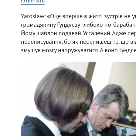
Ответить
Yaroslaw: «Оце вперше в житті зустрів не у
громадянину Гундяєву глибоко по-барабану 
Йому шаблон подавай. Усталений. Адже пере
переписування, бо як перепишеш те, що 
змушує мозгу напружуватися. А воно Гундя