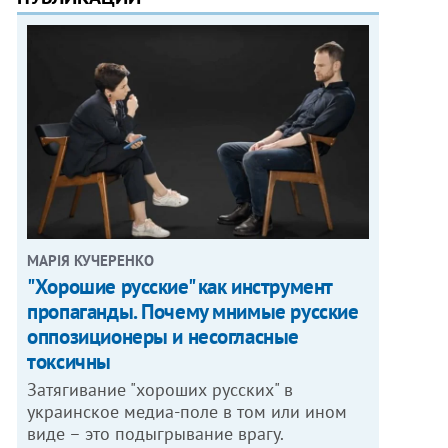
МАРІЯ КУЧЕРЕНКО
"Хорошие русские" как инструмент
пропаганды. Почему мнимые русские
оппозиционеры и несогласные
токсичны
Затягивание "хороших русских" в
украинское медиа-поле в том или ином
виде – это подыгрывание врагу.