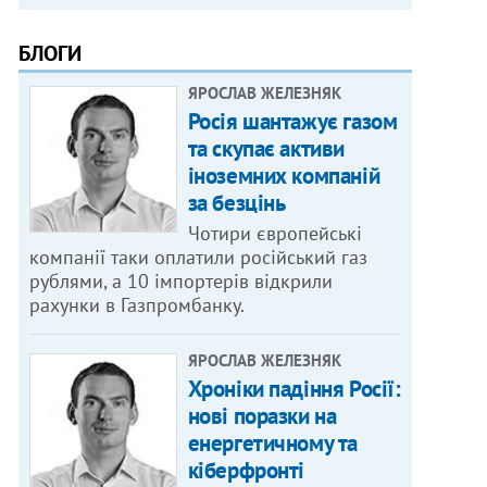
БЛОГИ
ЯРОСЛАВ ЖЕЛЕЗНЯК
Росія шантажує газом
та скупає активи
іноземних компаній
за безцінь
Чотири європейські
компанії таки оплатили російський газ
рублями, а 10 імпортерів відкрили
рахунки в Газпромбанку.
ЯРОСЛАВ ЖЕЛЕЗНЯК
Хроніки падіння Росії:
нові поразки на
енергетичному та
кіберфронті