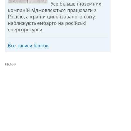
Усе більше іноземних
компаній відмовляються працювати з
Росією, а країни цивілізованого світу
наближують ембарго на російські
енергоресурси.
Все записи блогов
РЕКЛАМА