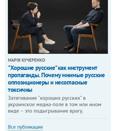
МАРІЯ КУЧЕРЕНКО
"Хорошие русские" как инструмент
пропаганды. Почему мнимые русские
оппозиционеры и несогласные
токсичны
Затягивание "хороших русских" в
украинское медиа-поле в том или ином
виде – это подыгрывание врагу.
Все публикации