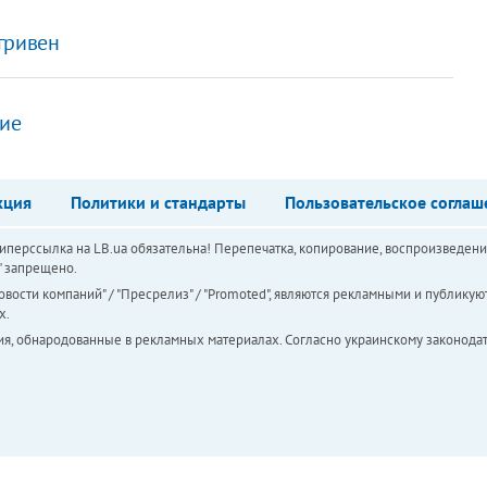
гривен
ие
кция
Политики и стандарты
Пользовательское соглаш
перссылка на LB.ua обязательна! Перепечатка, копирование, воспроизведени
а" запрещено.
вости компаний" / "Пресрелиз" / "Promoted", являются рекламными и публикуют
х.
ия, обнародованные в рекламных материалах. Согласно украинскому законодат