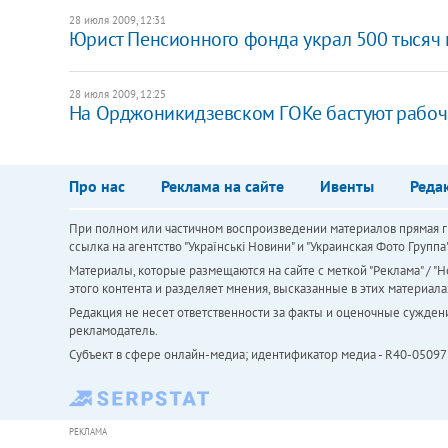
28 июля 2009, 12:31
Юрист Пенсионного фонда украл 500 тысяч 
28 июля 2009, 12:25
На Орджоникидзевском ГОКе бастуют рабоч
Про нас
Реклама на сайте
Ивенты
Реда
При полном или частичном воспроизведении материалов прямая ги
ссылка на агентство "Українськi Новини" и "Украинская Фото Групп
Материалы, которые размещаются на сайте с меткой "Реклама" / "Но
этого контента и разделяет мнения, высказанные в этих материала
Редакция не несет ответственности за факты и оценочные сужден
рекламодатель.
Субъект в сфере онлайн-медиа; идентификатор медиа - R40-05097
РЕКЛАМА