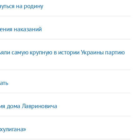
уться на родину
нения наказаний
ъяли самую крупную в истории Украины партию
ать
ния дома Лавриновича
 хулигана»