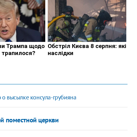
 о высылке консула-грубияна
ой поместной церкви