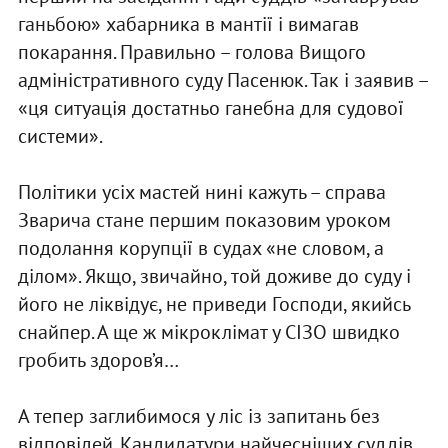
ганьбою» хабарника в мантії і вимагав
покарання. Правильно – голова Вищого
адміністративного суду Пасенюк. Так і заявив –
«ця ситуація достатньо ганебна для судової
системи».
Політики усіх мастей нині кажуть – справа
Зварича стане першим показовим уроком
подолання корупції в судах «не словом, а
ділом». Якщо, звичайно, той доживе до суду і
його не ліквідує, не приведи Господи, якийсь
снайпер. А ще ж мікроклімат у СІЗО швидко
гробить здоров’я…
А тепер заглибимося у ліс із запитань без
відповідей. Кандидатури найчесніших суддів