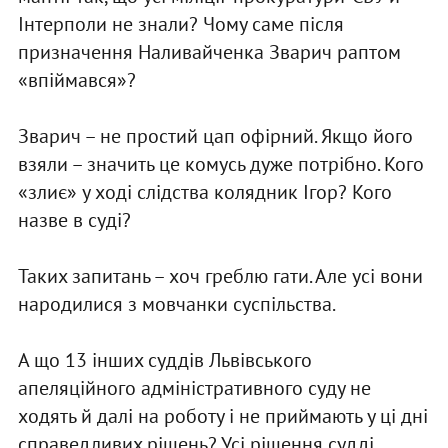
Інтерполи не знали? Чому саме після
призначення Наливайченка Зварич раптом
«впіймався»?
Зварич – не простий цап офірний. Якщо його
взяли – значить це комусь дуже потрібно. Кого
«злиє» у ході слідства колядник Ігор? Кого
назве в суді?
Таких запитань – хоч греблю гати. Але усі вони
народилися з мовчанки суспільства.
А що 13 інших суддів Львівського
апеляційного адміністративного суду не
ходять й далі на роботу і не приймають у ці дні
справедливих рішень? Усі рішення судді