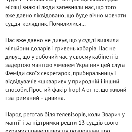
місяці знаючі люди запевняли нас, що того
вже давно ліквідовано, що буде вічно мовчати
суддя-колядник. Помилилися…
Нас вже давно не дивує, що у судді виявили
мільйони доларів і гривень хабарів. Нас не
дивує, що у робочий час у своєму кабінеті із
задертою мантією «іменем України» цей слуга
Феміди своїх секретарок, прибиральниць і
відвідувачів «шкварив» у природній і інший
способи. Простий факір Ігор! А от те, що живий
і затриманий – дивина.
Народ реготав біля телевізорів, коли Зварич у
мантії і за підтримки решти 13 суддів свого
«храму справедливості» розповідав про