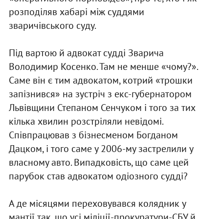
розподіляв хабарі між суддями
зваричівського суду.
Під вартою й адвокат судді Зварича
Володимир Косенко. Там не менше «чому?».
Саме він є тим адвокатом, котрий «трошки
запізнився» на зустріч з екс-губернатором
Львівщини Степаном Сенчуком і того за тих
кілька хвилин розстріляли невідомі.
Співпрацював з бізнесменом Богданом
Дацком, і того саме у 2006-му застрелили у
власному авто. Випадковість, що саме цей
парубок став адвокатом одіозного судді?
А де місяцями переховувався колядник у
мантії так, що усі міліції-прокуратури-СБУ й