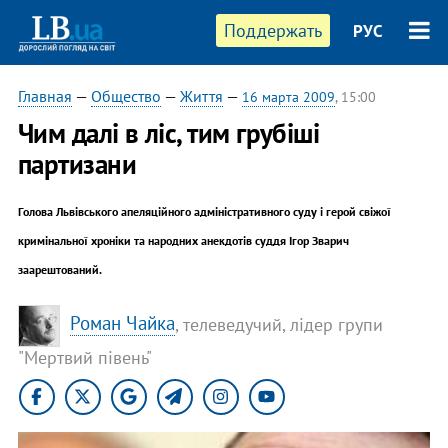
Поддержать
РУС
Главная
—
Общество
—
Життя
—
16 марта 2009
, 15:00
Чим далі в ліс, тим грубіші
партизани
Голова Львівського апеляційного адміністративного суду і герой свіжої
кримінальної хроніки та народних анекдотів суддя Ігор Зварич
заарештований.
Роман Чайка
, телеведучий, лідер групи
"Мертвий півень"