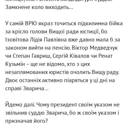
Замкнене коло виходить…
У самій ВРЮ якраз точиться підкилимна бійка
за крісло голови Вищої ради юстиції, бо
Ізовітова Лідія Павлівна вже давно мала б за
законом вийти на пенсію. Віктор Медведчук
чи Степан Гавриш, Сергій Ківалов чи Ренат
Кузьмін – ще не відомо, хто з цих
незаплямованих юристів очолить Вищу раду.
Двоє останніх активно піаряться у ці дні на
справі Зварича…
Йдемо далі. Чому президент своїм указом не
звільнив суддю Зварича, бо ж своїм указом і
призначав його?