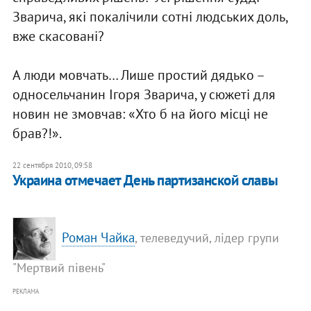
Зварича, які покалічили сотні людських доль,
вже скасовані?
А люди мовчать… Лише простий дядько –
односельчанин Ігоря Зварича, у сюжеті для
новин не змовчав: «Хто б на його місці не
брав?!».
22 сентября 2010, 09:58
Украина отмечает День партизанской славы
Роман Чайка
, телеведучий, лідер групи
"Мертвий півень"
РЕКЛАМА