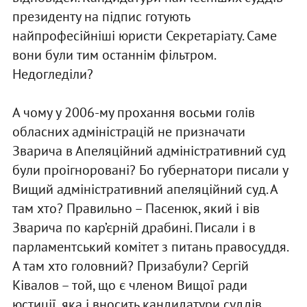
президенту на підпис готують
найпрофесійніші юристи Секретаріату. Саме
вони були тим останнім фільтром.
Недогледіли?
А чому у 2006-му прохання восьми голів
обласних адміністрацій не призначати
Зварича в Апеляційний адміністративний суд
були проігноровані? Бо губернатори писали у
Вищий адміністративний апеляційний суд. А
там хто? Правильно – Пасенюк, який і вів
Зварича по кар’єрній драбині. Писали і в
парламентський комітет з питань правосуддя.
А там хто головний? Призабули? Сергій
Ківалов – той, що є членом Вищої ради
юстиції, яка і вносить кандидатури суддів.