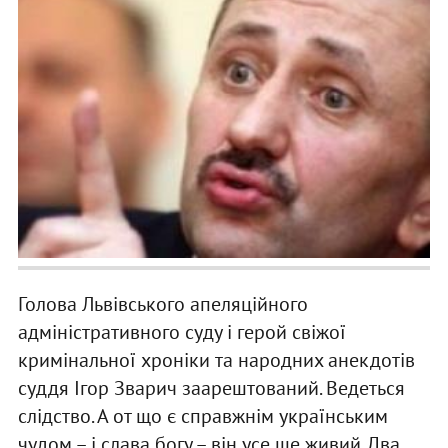
Голова Львівського апеляційного
адміністративного суду і герой свіжої
кримінальної хроніки та народних анекдотів
суддя Ігор Зварич заарештований. Ведеться
слідство. А от що є справжнім українським
чудом – і слава богу – він усе ще живий. Два