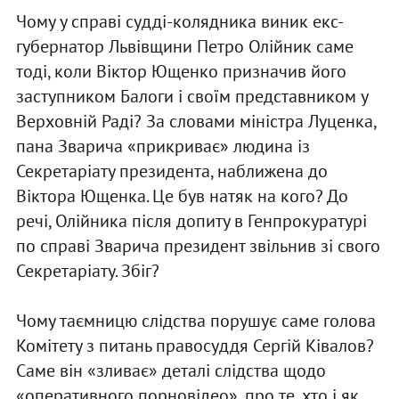
Чому у справі судді-колядника виник екс-
губернатор Львівщини Петро Олійник саме
тоді, коли Віктор Ющенко призначив його
заступником Балоги і своїм представником у
Верховній Раді? За словами міністра Луценка,
пана Зварича «прикриває» людина із
Секретаріату президента, наближена до
Віктора Ющенка. Це був натяк на кого? До
речі, Олійника після допиту в Генпрокуратурі
по справі Зварича президент звільнив зі свого
Секретаріату. Збіг?
Чому таємницю слідства порушує саме голова
Комітету з питань правосуддя Сергій Ківалов?
Саме він «зливає» деталі слідства щодо
«оперативного порновідео», про те, хто і як