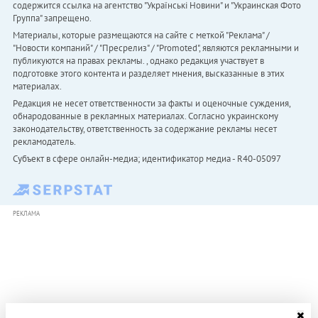
содержится ссылка на агентство "Українськi Новини" и "Украинская Фото
Группа" запрещено.
Материалы, которые размещаются на сайте с меткой "Реклама" /
"Новости компаний" / "Пресрелиз" / "Promoted", являются рекламными и
публикуются на правах рекламы. , однако редакция участвует в
подготовке этого контента и разделяет мнения, высказанные в этих
материалах.
Редакция не несет ответственности за факты и оценочные суждения,
обнародованные в рекламных материалах. Согласно украинскому
законодательству, ответственность за содержание рекламы несет
рекламодатель.
Субъект в сфере онлайн-медиа; идентификатор медиа - R40-05097
РЕКЛАМА