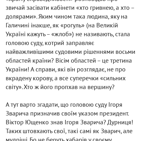
звичай засівати кабінети «хто гривнею, а хто –
долярами». Яким чином така людина, яку на
Галичині інакше, як «рогуль» (на Великій
Україні кажуть – «жлоб») не називають, стала
головою суду, котрий заправляє
найважливішими судовими рішеннями восьми
областей країни? Вісім областей – це третина
України! А справи, які він розглядає, не про
вкрадену корову, а все суперечки «сильних
світу». Хто ж його пропхав на вершину?
А тут варто згадати, що головою суду Ігоря
Зварича призначив своїм указом президент.
Віктор Ющенко знав Ігоря Зварича? Дурниця!
Таких штовхають свої, такі самі як Зварич, але
мудріші. Бо не беруть хабарів у своєму