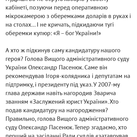
кабінеті, позуючи перед оперативною
мікрокамерою з оберемками доларів в руках і
на столах… І не кричать, підкидаючи тугі
оберемки купюр: «Я – бог України!»
А хто ж підкинув саму кандидатуру нашого
героя? Голова Вищого адміністративного суду
України Олександр Пасенюк. Саме він
рекомендував Ігоря-колядника і депутатам на
підтримку, і президенту під указ. У 2007-му
глава держави навіть нагородив Зварича
званням «Заслужений юрист України». Хто
подав кандидатуру на нагородження?
Правильно, голова Вищого адміністративного
суду Олександр Пасенюк. Тепер згадаємо, хто
перший на засіданні Ради суддів «затаврував