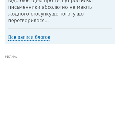
відстоює ідею про те, що російські
письменники абсолютно не мають
жодного стосунку до того, у що
перетворилося…
Все записи блогов
РЕКЛАМА