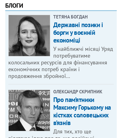
БЛОГИ
ТЕТЯНА БОГДАН
Державні позики і
борги у воєнній
економіці
У найближчі місяці Уряд
потребуватиме
колосальних ресурсів для фінансування
економічних потреб країни і
продовження збройної…
ОЛЕКСАНДР СКРИПНИК
Про пам’ятники
Максиму Горькому на
кістках соловецьких
в’язнів
Для тих, хто ще