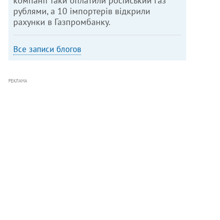
компанії таки оплатили російський газ
рублями, а 10 імпортерів відкрили
рахунки в Газпромбанку.
Все записи блогов
РЕКЛАМА