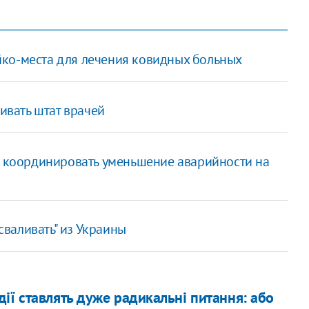
йко-места для лечения ковидных больных
вать штат врачей
ет координировать уменьшение аварийности на
 сваливать" из Украины
ії ставлять дуже радикальні питання: або