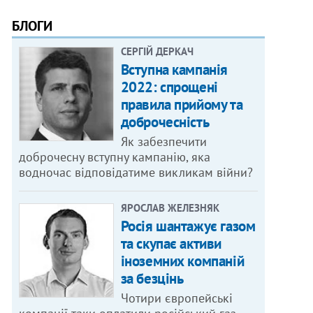
БЛОГИ
СЕРГІЙ ДЕРКАЧ
Вступна кампанія
2022: спрощені
правила прийому та
доброчесність
Як забезпечити
доброчесну вступну кампанію, яка
водночас відповідатиме викликам війни?
ЯРОСЛАВ ЖЕЛЕЗНЯК
Росія шантажує газом
та скупає активи
іноземних компаній
за безцінь
Чотири європейські