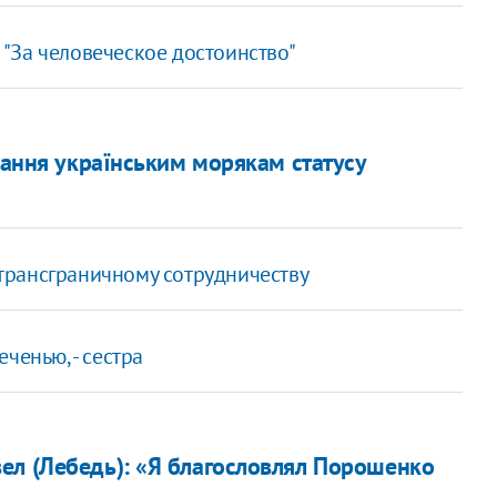
"За человеческое достоинство"
адання українським морякам статусу
трансграничному сотрудничеству
ченью, - сестра
ел (Лебедь): «Я благословлял Порошенко