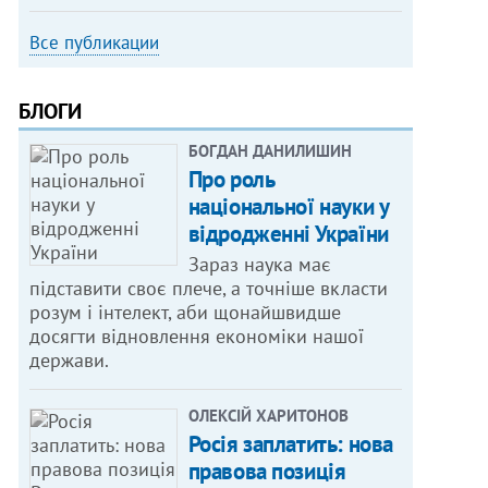
Все публикации
БЛОГИ
БОГДАН ДАНИЛИШИН
Про роль
національної науки у
відродженні України
Зараз наука має
підставити своє плече, а точніше вкласти
розум і інтелект, аби щонайшвидше
досягти відновлення економіки нашої
держави.
ОЛЕКСІЙ ХАРИТОНОВ
Росія заплатить: нова
правова позиція