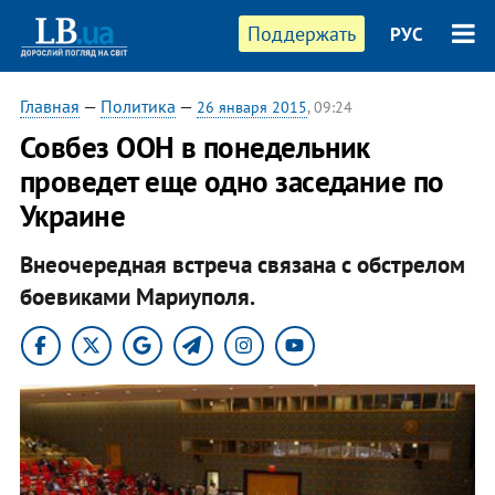
Поддержать
РУС
Главная
—
Политика
—
26 января 2015
, 09:24
Совбез ООН в понедельник
проведет еще одно заседание по
Украине
Внеочередная встреча связана с обстрелом
боевиками Мариуполя.