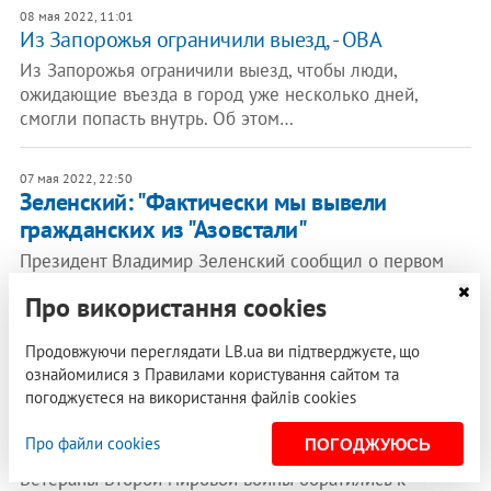
08 мая 2022, 11:01
Из Запорожья ограничили выезд, - ОВА
Из Запорожья ограничили выезд, чтобы люди,
ожидающие въезда в город уже несколько дней,
смогли попасть внутрь. Об этом…
07 мая 2022, 22:50
Зеленский: "Фактически мы вывели
гражданских из "Азовстали"
Президент Владимир Зеленский сообщил о первом
этапе эвакуационной миссии с "Азовстали". Он
Про використання cookies
отметил, что удалось спасти более…
Продовжуючи переглядати LB.ua ви підтверджуєте, що
07 мая 2022, 20:59
ознайомилися з Правилами користування сайтом та
​Ветераны Второй мировой войны
ВИДЕО
погоджуєтеся на використання файлів cookies
просят Путина выпустить из окружения
защитников Мариуполя
Про файли cookies
ПОГОДЖУЮСЬ
Ветераны Второй мировой войны обратились к