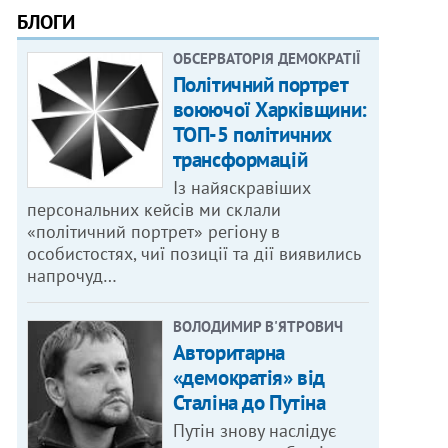
БЛОГИ
ОБСЕРВАТОРІЯ ДЕМОКРАТІЇ
Політичний портрет
воюючої Харківщини:
ТОП-5 політичних
трансформацій
Із найяскравіших
персональних кейсів ми склали
«політичний портрет» регіону в
особистостях, чиї позиції та дії виявились
напрочуд…
ВОЛОДИМИР В'ЯТРОВИЧ
Авторитарна
«демократія» від
Сталіна до Путіна
Путін знову наслідує