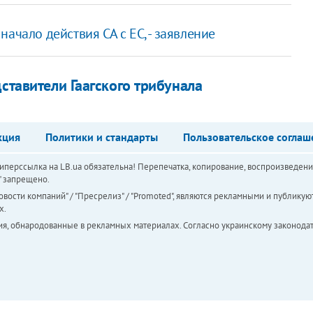
ачало действия СА с ЕС, - заявление
ставители Гаагского трибунала
кция
Политики и стандарты
Пользовательское соглаш
перссылка на LB.ua обязательна! Перепечатка, копирование, воспроизведени
а" запрещено.
вости компаний" / "Пресрелиз" / "Promoted", являются рекламными и публикуют
х.
ия, обнародованные в рекламных материалах. Согласно украинскому законодат