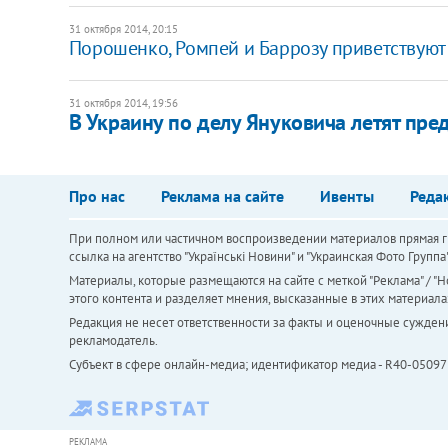
31 октября 2014, 20:15
Порошенко, Ромпей и Баррозу приветствуют н
31 октября 2014, 19:56
В Украину по делу Януковича летят пред
Про нас
Реклама на сайте
Ивенты
Реда
При полном или частичном воспроизведении материалов прямая ги
ссылка на агентство "Українськi Новини" и "Украинская Фото Групп
Материалы, которые размещаются на сайте с меткой "Реклама" / "Но
этого контента и разделяет мнения, высказанные в этих материала
Редакция не несет ответственности за факты и оценочные сужден
рекламодатель.
Субъект в сфере онлайн-медиа; идентификатор медиа - R40-05097
РЕКЛАМА