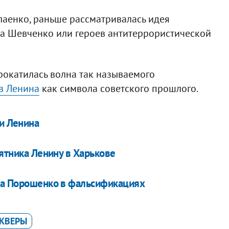
аенко, раньше рассматривалась идея
са Шевченко или героев антитеррористической
рокатилась волна так называемого
в Ленина
как символа советского прошлого.
и Ленина
мятника Ленину в Харькове
ока Порошенко в фальсификациях
СКВЕРЫ