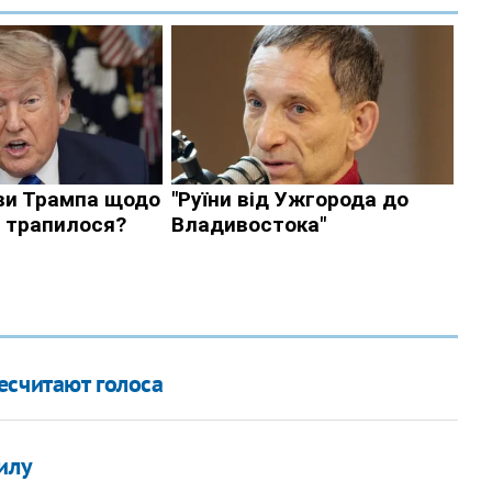
есчитают голоса
илу