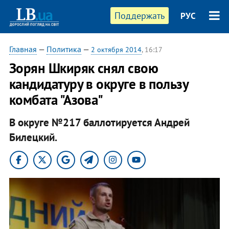
Поддержать
РУС
Главная
—
Политика
—
2 октября 2014
, 16:17
Зорян Шкиряк снял свою
кандидатуру в округе в пользу
комбата "Азова"
В округе №217 баллотируется Андрей
Билецкий.