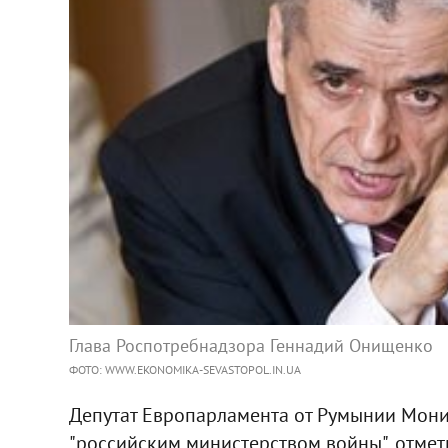
Глава Роспотребнадзора Геннадий Онищенко
ФОТО: WWW.EKONOMIKA-SEVASTOPOL.IN.UA
Депутат Европарламента от Румынии Мон
"российским министерством войны", отмет