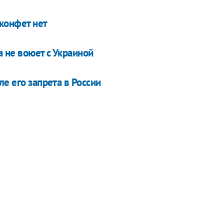
конфет нет
а не воюет с Украиной
е его запрета в России