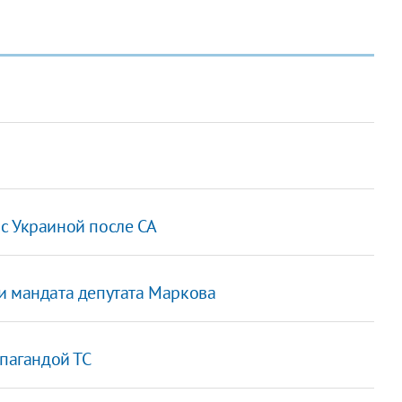
с Украиной после СА
и мандата депутата Маркова
опагандой ТС