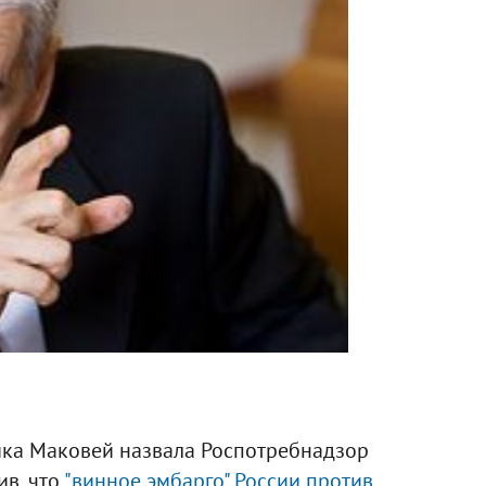
ика Маковей назвала Роспотребнадзор
ив, что
"винное эмбарго" России против