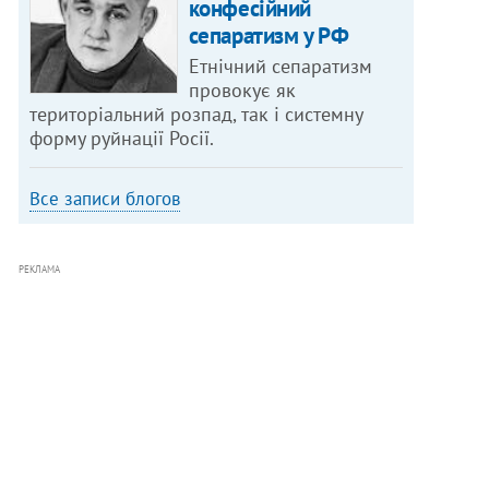
конфесійний
сепаратизм у РФ
Етнічний сепаратизм
провокує як
територіальний розпад, так і системну
форму руйнації Росії.
Все записи блогов
РЕКЛАМА