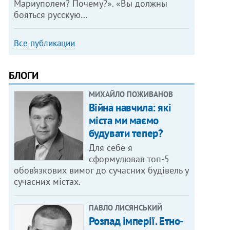
Мариуполем? Почему?». «Вы должны
бояться русскую…
Все публикации
БЛОГИ
МИХАЙЛО ПОЖИВАНОВ
Війна навчила: які
міста ми маємо
будувати тепер?
Для себе я
сформулював топ-5
обов’язкових вимог до сучасних будівель у
сучасних містах.
ПАВЛО ЛИСЯНСЬКИЙ
Розпад імперії. Етно-