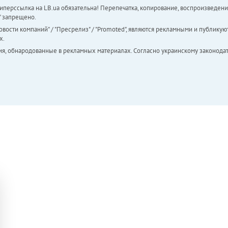
перссылка на LB.ua обязательна! Перепечатка, копирование, воспроизведени
а" запрещено.
вости компаний" / "Пресрелиз" / "Promoted", являются рекламными и публикуют
х.
ия, обнародованные в рекламных материалах. Согласно украинскому законодат