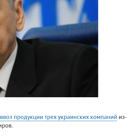
 ввоз продукции трех украинских компаний
из-
иров.