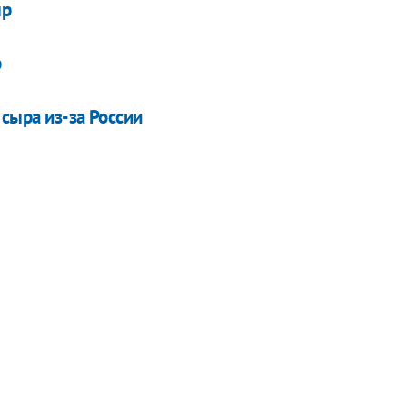
ыр
р
сыра из-за России