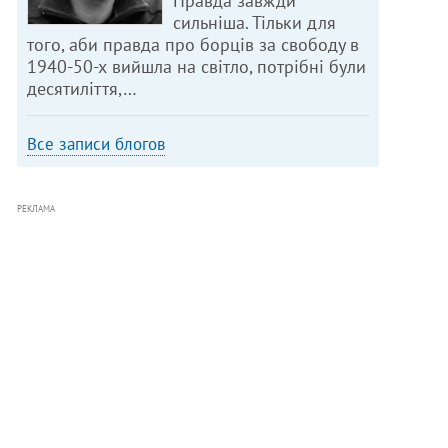
Правда завжди
сильніша. Тільки для
того, аби правда про борців за свободу в
1940-50-х вийшла на світло, потрібні були
десятиліття,…
Все записи блогов
РЕКЛАМА