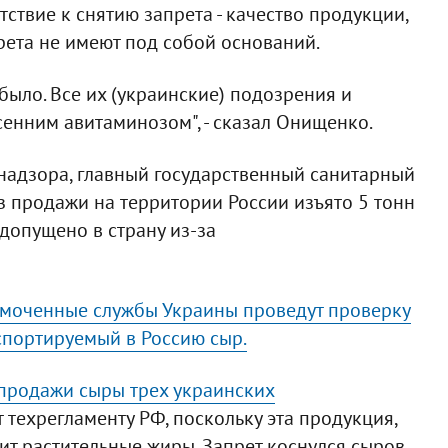
ствие к снятию запрета - качество продукции,
рета не имеют под собой оснований.
было. Все их (украинские) подозрения и
енним авитаминозом", - сказал Онищенко.
надзора, главный государственный санитарный
з продажи на территории России изъято 5 тонн
допущено в страну из-за
омоченные службы Украины проведут проверку
спортируемый в Россию сыр.
 продажи сыры трех украинских
т техрегламенту РФ, поскольку эта продукция,
ит растительные жиры. Запрет коснулся сыров