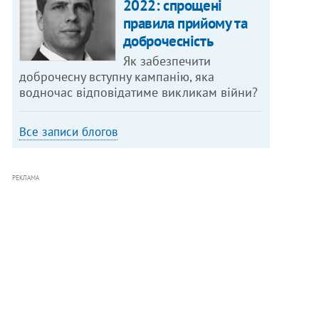
2022: спрощені
правила прийому та
доброчесність
Як забезпечити
доброчесну вступну кампанію, яка
водночас відповідатиме викликам війни?
Все записи блогов
РЕКЛАМА