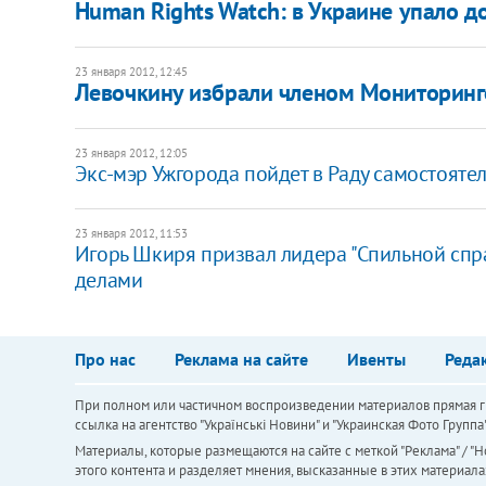
Human Rights Watch: в Украине упало 
23 января 2012, 12:45
​Левочкину избрали членом Мониторинг
23 января 2012, 12:05
​Экс-мэр Ужгорода пойдет в Раду самостояте
23 января 2012, 11:53
Игорь Шкиря призвал лидера "Спильной спра
делами
Про нас
Реклама на сайте
Ивенты
Реда
При полном или частичном воспроизведении материалов прямая ги
ссылка на агентство "Українськi Новини" и "Украинская Фото Групп
Материалы, которые размещаются на сайте с меткой "Реклама" / "Но
этого контента и разделяет мнения, высказанные в этих материала