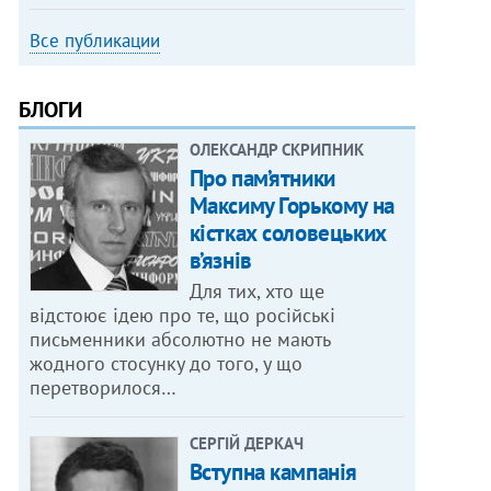
Все публикации
БЛОГИ
ОЛЕКСАНДР СКРИПНИК
Про пам’ятники
Максиму Горькому на
кістках соловецьких
в’язнів
Для тих, хто ще
відстоює ідею про те, що російські
письменники абсолютно не мають
жодного стосунку до того, у що
перетворилося…
СЕРГІЙ ДЕРКАЧ
Вступна кампанія