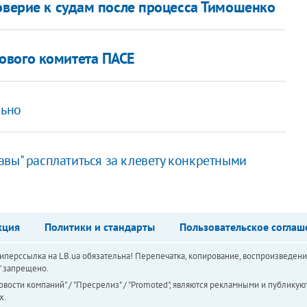
доверие к судам после процесса Тимошенко
ового комитета ПАСЕ
льно
вы" расплатиться за клевету конкретными
кция
Политики и стандарты
Пользовательское соглаш
перссылка на LB.ua обязательна! Перепечатка, копирование, воспроизведени
а" запрещено.
вости компаний" / "Пресрелиз" / "Promoted", являются рекламными и публикуют
х.