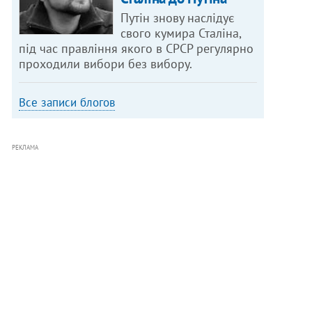
Путін знову наслідує
свого кумира Сталіна,
під час правління якого в СРСР регулярно
проходили вибори без вибору.
Все записи блогов
РЕКЛАМА