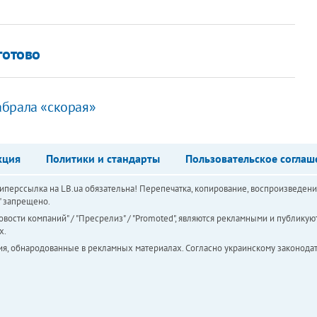
готово
абрала «скорая»
кция
Политики и стандарты
Пользовательское соглаш
перссылка на LB.ua обязательна! Перепечатка, копирование, воспроизведени
а" запрещено.
вости компаний" / "Пресрелиз" / "Promoted", являются рекламными и публикуют
х.
ия, обнародованные в рекламных материалах. Согласно украинскому законодат