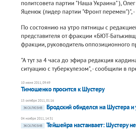
политсовета партии "Наша Украина" ), Олег
Яценюк (лидер партии "Фронт перемен")", -
По состоянию на утро пятницы с редакцие
представителя от фракции «БЮТ-Батькивщи
фракции, руководитель оппозиционного пр
"А тут за 4 часа до эфира редакция карди
ситуацию с туберкулезом", - сообщили в п
10 июня 2011, 09:49
Тимошенко просится к Шустеру
15 октября 2011, 01:16
Бродский обиделся на Шустера и
ЭКСКЛЮЗИВ
04 ноября 2011, 14:31
Тейшейра настаивает: Шустеру не
ЭКСКЛЮЗИВ