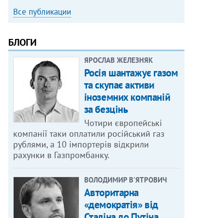
Все публикации
БЛОГИ
ЯРОСЛАВ ЖЕЛЕЗНЯК
Росія шантажує газом
та скупає активи
іноземних компаній
за безцінь
Чотири європейські
компанії таки оплатили російський газ
рублями, а 10 імпортерів відкрили
рахунки в Газпромбанку.
ВОЛОДИМИР В'ЯТРОВИЧ
Авторитарна
«демократія» від
Сталіна до Путіна