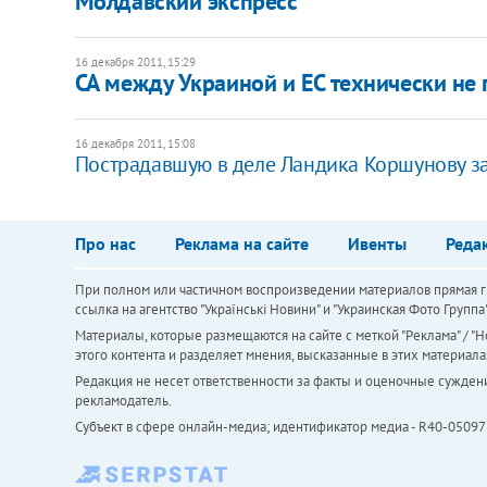
​Молдавский экспресс
16 декабря 2011, 15:29
​СА между Украиной и ЕС технически не 
16 декабря 2011, 15:08
Пострадавшую в деле Ландика Коршунову з
Про нас
Реклама на сайте
Ивенты
Реда
При полном или частичном воспроизведении материалов прямая ги
ссылка на агентство "Українськi Новини" и "Украинская Фото Групп
Материалы, которые размещаются на сайте с меткой "Реклама" / "Но
этого контента и разделяет мнения, высказанные в этих материала
Редакция не несет ответственности за факты и оценочные сужден
рекламодатель.
Субъект в сфере онлайн-медиа; идентификатор медиа - R40-05097