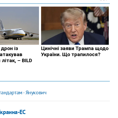
тандартам - Янукович
Украина-ЕС