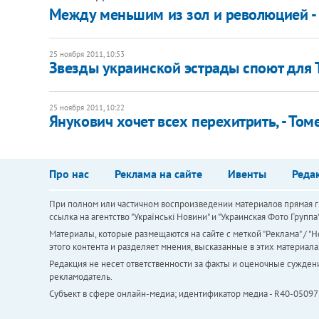
Между меньшим из зол и революцией - 
25 ноября 2011, 10:53
Звезды украинской эстрады споют для
25 ноября 2011, 10:22
Янукович хочет всех перехитрить, - Том
Про нас
Реклама на сайте
Ивенты
Реда
При полном или частичном воспроизведении материалов прямая ги
ссылка на агентство "Українськi Новини" и "Украинская Фото Групп
Материалы, которые размещаются на сайте с меткой "Реклама" / "Но
этого контента и разделяет мнения, высказанные в этих материала
Редакция не несет ответственности за факты и оценочные сужден
рекламодатель.
Субъект в сфере онлайн-медиа; идентификатор медиа - R40-05097