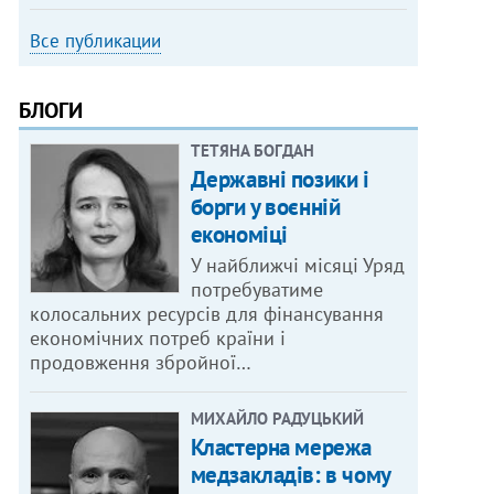
Все публикации
БЛОГИ
ТЕТЯНА БОГДАН
Державні позики і
борги у воєнній
економіці
У найближчі місяці Уряд
потребуватиме
колосальних ресурсів для фінансування
економічних потреб країни і
продовження збройної…
МИХАЙЛО РАДУЦЬКИЙ
Кластерна мережа
медзакладів: в чому