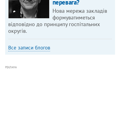
перевага?
Нова мережа закладів
формуватиметься
відповідно до принципу госпітальних
округів.
Все записи блогов
РЕКЛАМА