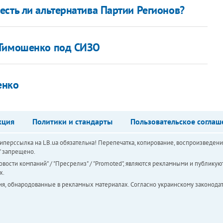
есть ли альтернатива Партии Регионов?
 Тимошенко под СИЗО
енко
кция
Политики и стандарты
Пользовательское соглаш
перссылка на LB.ua обязательна! Перепечатка, копирование, воспроизведени
а" запрещено.
вости компаний" / "Пресрелиз" / "Promoted", являются рекламными и публикуют
х.
ия, обнародованные в рекламных материалах. Согласно украинскому законодат