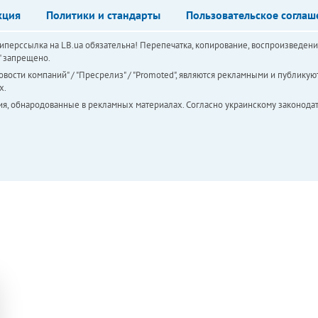
кция
Политики и стандарты
Пользовательское соглаш
перссылка на LB.ua обязательна! Перепечатка, копирование, воспроизведени
а" запрещено.
вости компаний" / "Пресрелиз" / "Promoted", являются рекламными и публикуют
х.
ия, обнародованные в рекламных материалах. Согласно украинскому законодат