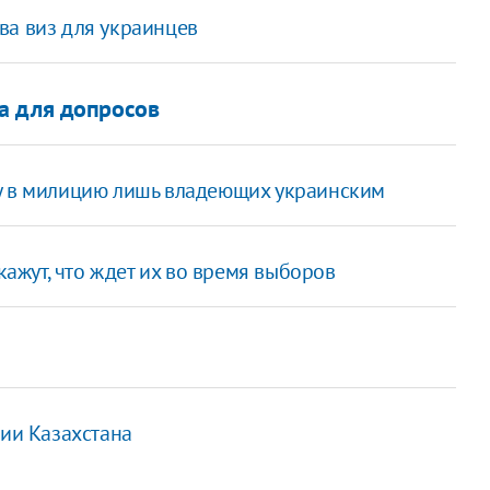
ва виз для украинцев
а для допросов
ту в милицию лишь владеющих украинским
кажут, что ждет их во время выборов
ции Казахстана