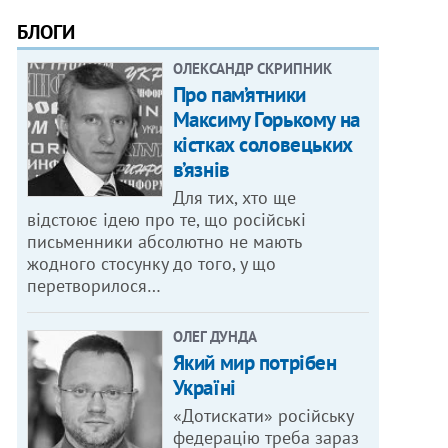
БЛОГИ
ОЛЕКСАНДР СКРИПНИК
Про пам’ятники
Максиму Горькому на
кістках соловецьких
в’язнів
Для тих, хто ще
відстоює ідею про те, що російські
письменники абсолютно не мають
жодного стосунку до того, у що
перетворилося…
ОЛЕГ ДУНДА
Який мир потрібен
Україні
«Дотискати» російську
федерацію треба зараз