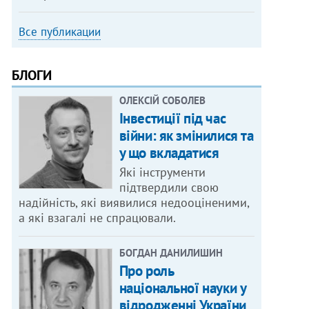
Все публикации
БЛОГИ
ОЛЕКСІЙ СОБОЛЕВ
Інвестиції під час
війни: як змінилися та
у що вкладатися
Які інструменти
підтвердили свою
надійність, які виявилися недооціненими,
а які взагалі не спрацювали.
БОГДАН ДАНИЛИШИН
Про роль
національної науки у
відродженні України