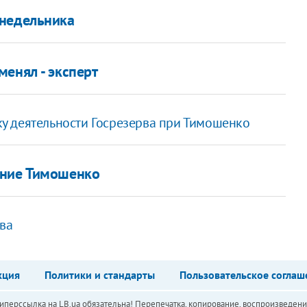
онедельника
енял - эксперт
у деятельности Госрезерва при Тимошенко
ение Тимошенко
ева
кция
Политики и стандарты
Пользовательское соглаш
перссылка на LB.ua обязательна! Перепечатка, копирование, воспроизведени