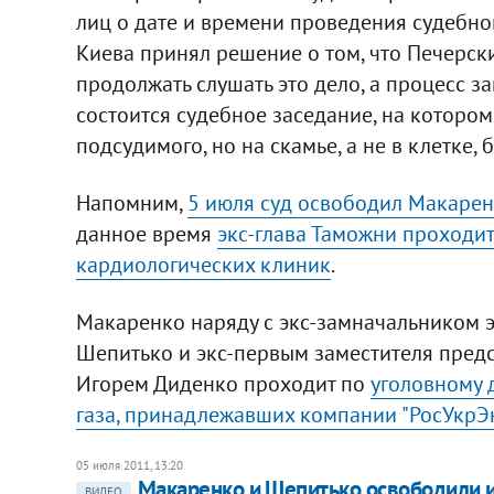
лиц о дате и времени проведения судебно
Киева принял решение о том, что Печерски
продолжать слушать это дело, а процесс за
состоится судебное заседание, на которо
подсудимого, но на скамье, а не в клетке, б
Напомним,
5 июля суд освободил Макарен
данное время
экс-глава Таможни проходит
кардиологических клиник
.
Макаренко наряду с экс-замначальником 
Шепитько и экс-первым заместителя предс
Игорем Диденко проходит по
уголовному д
газа, принадлежавших компании "РосУкрЭ
05 июля 2011, 13:20
Макаренко и Шепитько освободили и
ВИДЕО