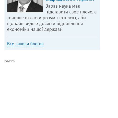
Зараз наука має
підставити своє плече, а
точніше вкласти розум і інтелект, аби
щонайшвидше досягти відновлення
економіки нашої держави.
Все записи блогов
РЕКЛАМА