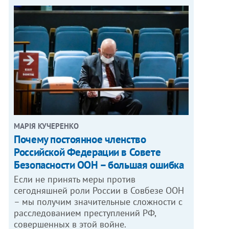
МАРІЯ КУЧЕРЕНКО
​Почему постоянное членство
Российской Федерации в Совете
Безопасности ООН – большая ошибка
Если не принять меры против
сегодняшней роли России в Совбезе ООН
– мы получим значительные сложности с
расследованием преступлений РФ,
совершенных в этой войне.