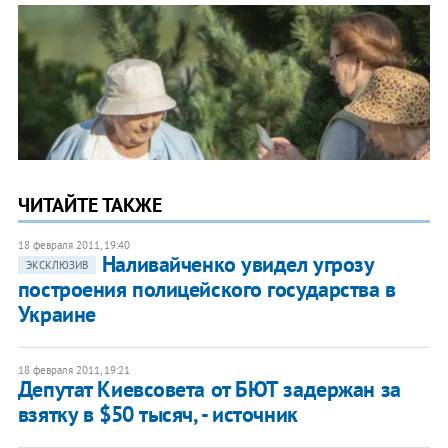
ЧИТАЙТЕ ТАКЖЕ
18 февраля 2011, 19:40
Наливайченко увидел угрозу
ЭКСКЛЮЗИВ
построения полицейского государства в
Украине
18 февраля 2011, 19:21
Депутат Киевсовета от БЮТ задержан за
взятку в $50 тысяч, - источник