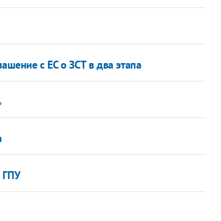
"
ашение с ЕС о ЗСТ в два этапа
ь
а
 ГПУ