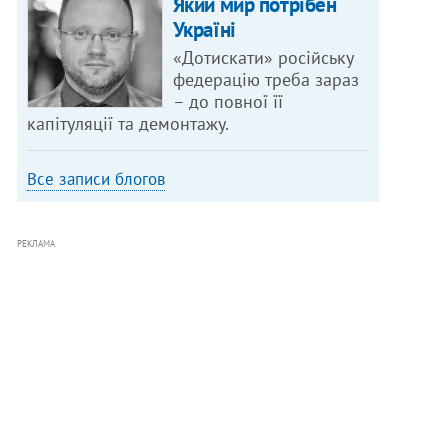
Який мир потрібен
Україні
«Дотискати» російську
федерацію треба зараз
– до повної її
капітуляції та демонтажу.
Все записи блогов
РЕКЛАМА