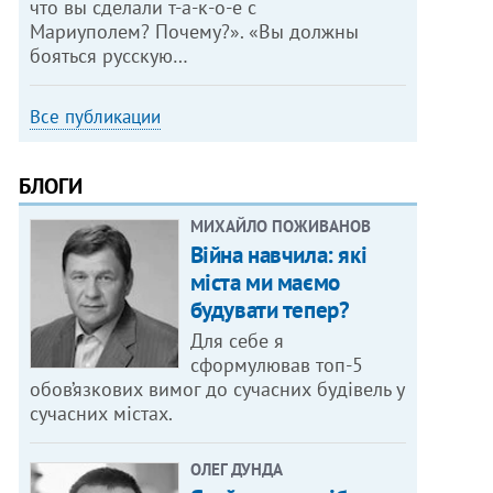
что вы сделали т-а-к-о-е с
Мариуполем? Почему?». «Вы должны
бояться русскую…
Все публикации
БЛОГИ
МИХАЙЛО ПОЖИВАНОВ
Війна навчила: які
міста ми маємо
будувати тепер?
Для себе я
сформулював топ-5
обов’язкових вимог до сучасних будівель у
сучасних містах.
ОЛЕГ ДУНДА