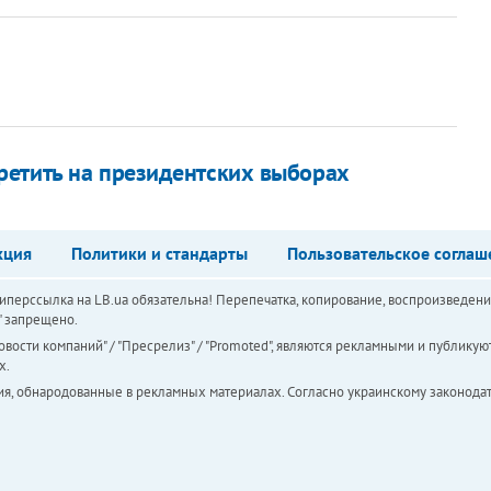
ретить на президентских выборах
кция
Политики и стандарты
Пользовательское соглаш
перссылка на LB.ua обязательна! Перепечатка, копирование, воспроизведени
а" запрещено.
вости компаний" / "Пресрелиз" / "Promoted", являются рекламными и публикуют
х.
ия, обнародованные в рекламных материалах. Согласно украинскому законодат