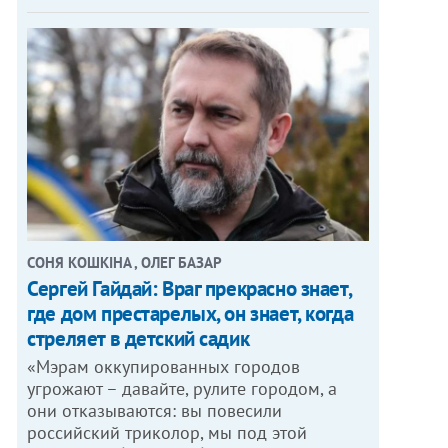
СОНЯ КОШКІНА , ОЛЕГ БАЗАР
Сергей Гайдай: Враг прекрасно знает,
где дом престарелых, он знает, когда
стреляет в детский садик
«Мэрам оккупированных городов
угрожают – давайте, рулите городом, а
они отказываются: вы повесили
российский триколор, мы под этой