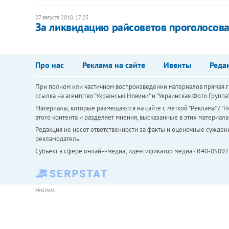
27 августа 2010, 17:25
За ликвидацию райсоветов проголосов
Про нас
Реклама на сайте
Ивенты
Реда
При полном или частичном воспроизведении материалов прямая ги
ссылка на агентство "Українськi Новини" и "Украинская Фото Групп
Материалы, которые размещаются на сайте с меткой "Реклама" / "Но
этого контента и разделяет мнения, высказанные в этих материала
Редакция не несет ответственности за факты и оценочные сужден
рекламодатель.
Субъект в сфере онлайн-медиа; идентификатор медиа - R40-05097
РЕКЛАМА