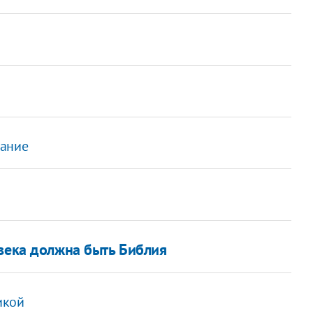
вание
овека должна быть Библия
икой