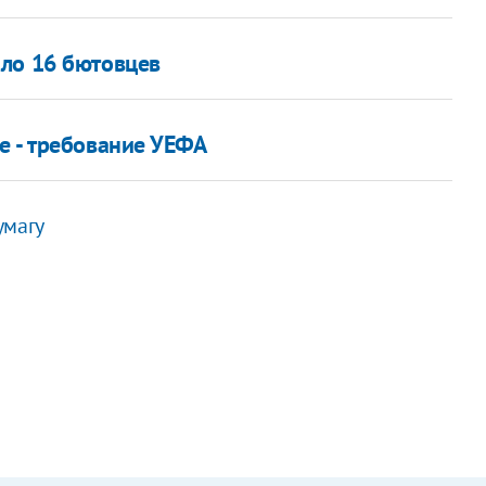
ало 16 бютовцев
е - требование УЕФА
умагу