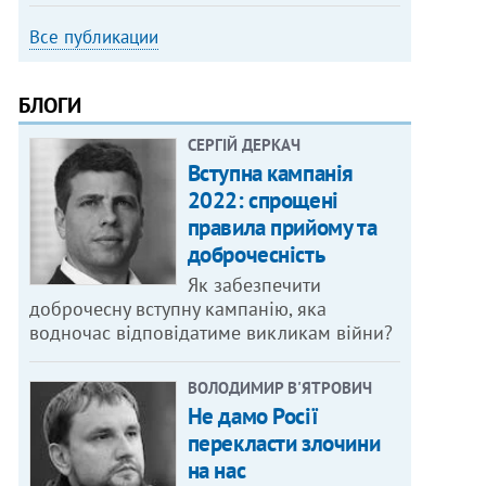
Все публикации
БЛОГИ
СЕРГІЙ ДЕРКАЧ
Вступна кампанія
2022: спрощені
правила прийому та
доброчесність
Як забезпечити
доброчесну вступну кампанію, яка
водночас відповідатиме викликам війни?
ВОЛОДИМИР В'ЯТРОВИЧ
Не дамо Росії
перекласти злочини
на нас