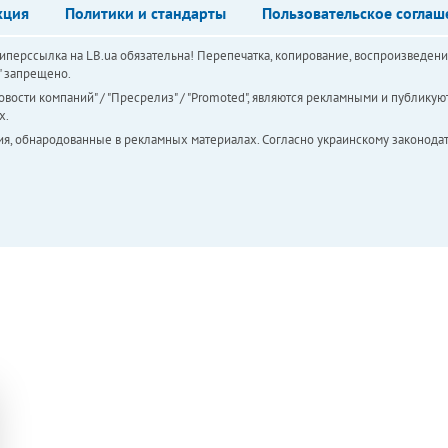
кция
Политики и стандарты
Пользовательское соглаш
перссылка на LB.ua обязательна! Перепечатка, копирование, воспроизведени
а" запрещено.
вости компаний" / "Пресрелиз" / "Promoted", являются рекламными и публикуют
х.
ия, обнародованные в рекламных материалах. Согласно украинскому законодат