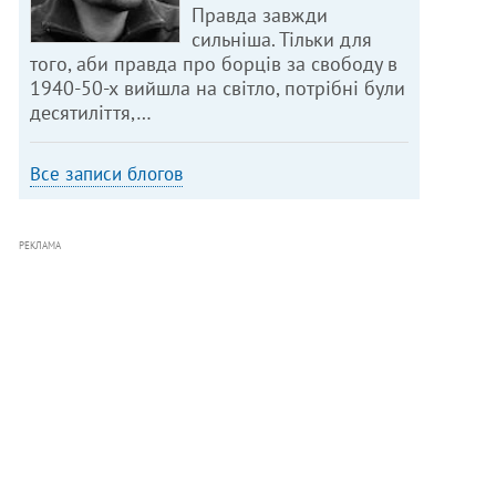
Правда завжди
сильніша. Тільки для
того, аби правда про борців за свободу в
1940-50-х вийшла на світло, потрібні були
десятиліття,…
Все записи блогов
РЕКЛАМА