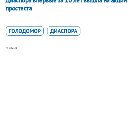
Диаспора впервые за 10 лет вышла на акции
простеста
ГОЛОДОМОР
ДИАСПОРА
РЕКЛАМА