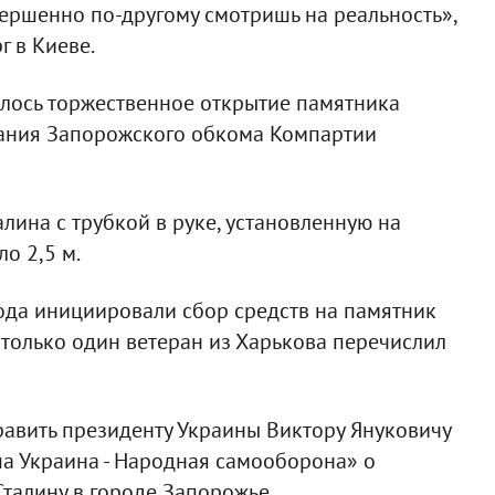
вершенно по-другому смотришь на реальность»,
г в Киеве.
ялось торжественное открытие памятника
здания Запорожского обкома Компартии
лина с трубкой в руке, установленную на
о 2,5 м.
ода инициировали сбор средств на памятник
, только один ветеран из Харькова перечислил
равить президенту Украины Виктору Януковичу
а Украина - Народная самооборона» о
Сталину в городе Запорожье