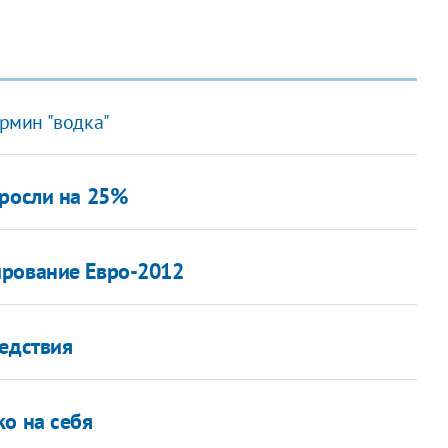
ермин "водка"
ыросли на 25%
ирование Евро-2012
ледствия
ко на себя