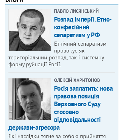
ПАВЛО ЛИСЯНСЬКИЙ
Розпад імперії. Етно-
конфесійний
сепаратизм у РФ
Етнічний сепаратизм
провокує як
територіальний розпад, так і системну
форму руйнації Росії.
ОЛЕКСІЙ ХАРИТОНОВ
Росія заплатить: нова
правова позиція
Верховного Суду
стосовно
відповідальності
держави-агресора
Які наслідки тягне за собою прийняття