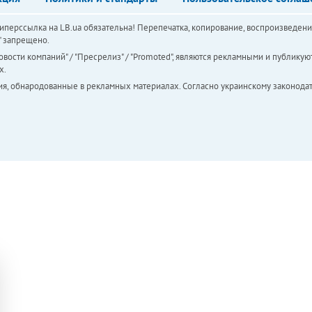
перссылка на LB.ua обязательна! Перепечатка, копирование, воспроизведени
а" запрещено.
вости компаний" / "Пресрелиз" / "Promoted", являются рекламными и публикуют
х.
ия, обнародованные в рекламных материалах. Согласно украинскому законодат