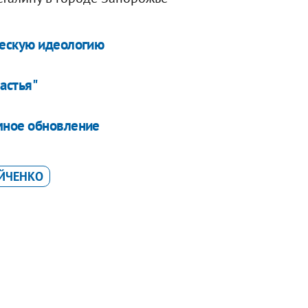
ческую идеологию
астья"
мное обновление
ЙЧЕНКО