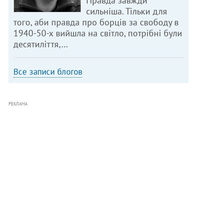
Правда завжди
сильніша. Тільки для
того, аби правда про борців за свободу в
1940-50-х вийшла на світло, потрібні були
десятиліття,…
Все записи блогов
РЕКЛАМА