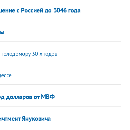
шение с Россией до 3046 года
ны
 голодомору 30-х годов
дессе
лрд долларов от МВФ
ичтмент Януковича