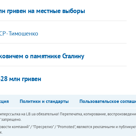
н гривен на местные выборы
СР - Тимошенко
уковичем о памятнике Сталину
428 млн гривен
кция
Политики и стандарты
Пользовательское соглаш
перссылка на LB.ua обязательна! Перепечатка, копирование, воспроизведени
а" запрещено.
вости компаний" / "Пресрелиз" / "Promoted", являются рекламными и публикуют
х.