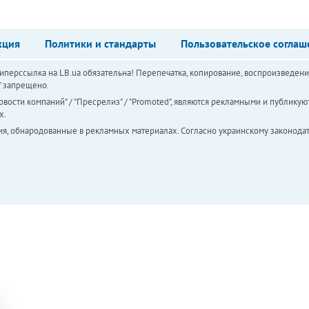
кция
Политики и стандарты
Пользовательское соглаш
перссылка на LB.ua обязательна! Перепечатка, копирование, воспроизведени
а" запрещено.
вости компаний" / "Пресрелиз" / "Promoted", являются рекламными и публикуют
х.
ия, обнародованные в рекламных материалах. Согласно украинскому законодат