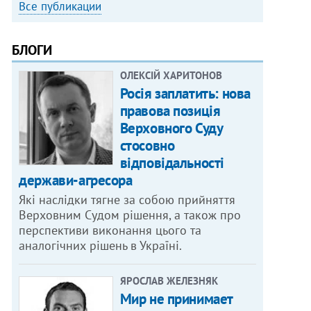
Все публикации
БЛОГИ
ОЛЕКСІЙ ХАРИТОНОВ
Росія заплатить: нова
правова позиція
Верховного Суду
стосовно
відповідальності
держави-агресора
Які наслідки тягне за собою прийняття
Верховним Судом рішення, а також про
перспективи виконання цього та
аналогічних рішень в Україні.
ЯРОСЛАВ ЖЕЛЕЗНЯК
Мир не принимает