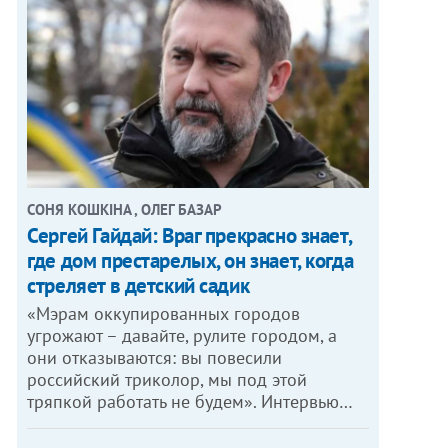
СОНЯ КОШКІНА , ОЛЕГ БАЗАР
Сергей Гайдай: Враг прекрасно знает,
где дом престарелых, он знает, когда
стреляет в детский садик
«Мэрам оккупированных городов
угрожают – давайте, рулите городом, а
они отказываются: вы повесили
российский триколор, мы под этой
тряпкой работать не будем». Интервью…