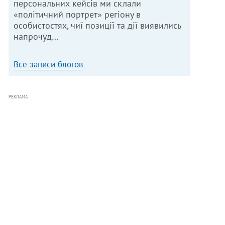
персональних кейсів ми склали
«політичний портрет» регіону в
особистостях, чиї позиції та дії виявились
напрочуд…
Все записи блогов
РЕКЛАМА