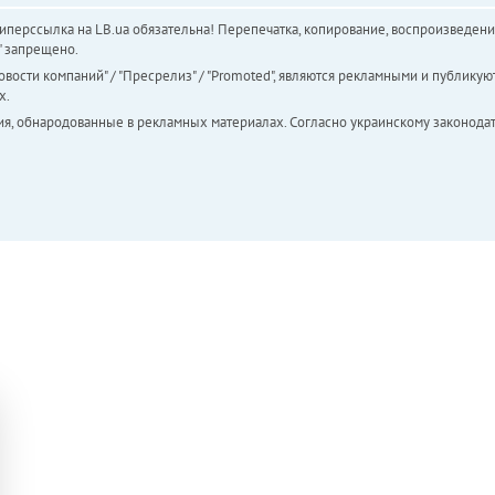
перссылка на LB.ua обязательна! Перепечатка, копирование, воспроизведени
а" запрещено.
вости компаний" / "Пресрелиз" / "Promoted", являются рекламными и публикуют
х.
ия, обнародованные в рекламных материалах. Согласно украинскому законодат