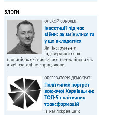
БЛОГИ
ОЛЕКСІЙ СОБОЛЕВ
Інвестиції під час
війни: як змінилися та
у що вкладатися
Які інструменти
підтвердили свою
надійність, які виявилися недооціненими,
а які взагалі не спрацювали.
ОБСЕРВАТОРІЯ ДЕМОКРАТІЇ
Політичний портрет
воюючої Харківщини:
ТОП-5 політичних
трансформацій
Із найяскравіших