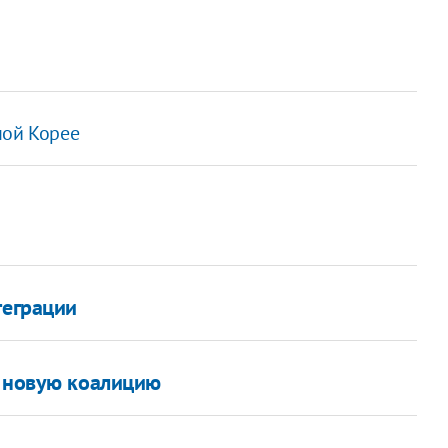
ной Корее
теграции
в новую коалицию