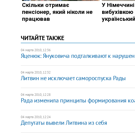
ЧИТАЙТЕ ТАКЖЕ
04 марта 2010, 12:36
Яценюк: Януковича подталкивают к наруше
04 марта 2010, 12:32
Литвин не исключает самороспуска Рады
04 марта 2010, 12:28
Рада изменила принципы формирования ко
04 марта 2010, 12:24
Депутаты вывели Литвина из себя