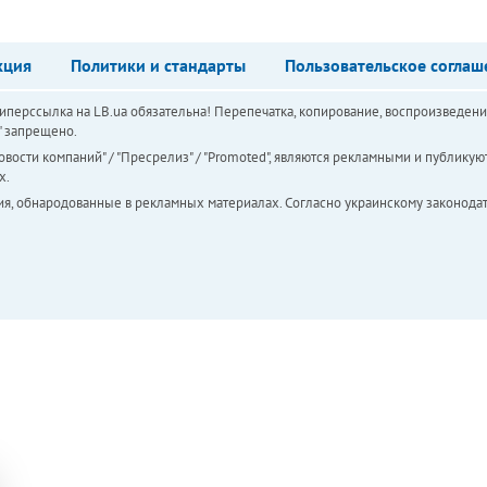
кция
Политики и стандарты
Пользовательское соглаш
перссылка на LB.ua обязательна! Перепечатка, копирование, воспроизведени
а" запрещено.
вости компаний" / "Пресрелиз" / "Promoted", являются рекламными и публикуют
х.
ия, обнародованные в рекламных материалах. Согласно украинскому законодат