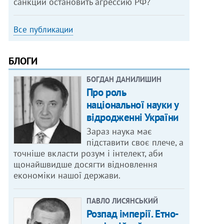
санкции остановить агрессию РФ?
Все публикации
БЛОГИ
БОГДАН ДАНИЛИШИН
Про роль
національної науки у
відродженні України
Зараз наука має
підставити своє плече, а
точніше вкласти розум і інтелект, аби
щонайшвидше досягти відновлення
економіки нашої держави.
ПАВЛО ЛИСЯНСЬКИЙ
Розпад імперії. Етно-