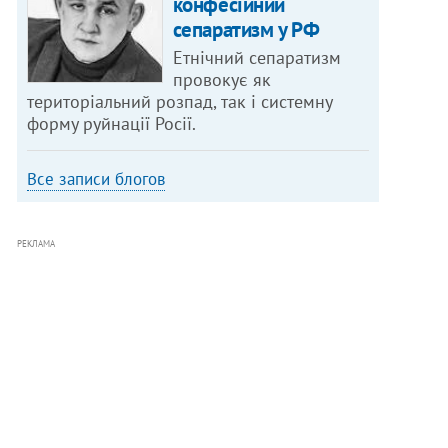
конфесійний
сепаратизм у РФ
Етнічний сепаратизм
провокує як
територіальний розпад, так і системну
форму руйнації Росії.
Все записи блогов
РЕКЛАМА