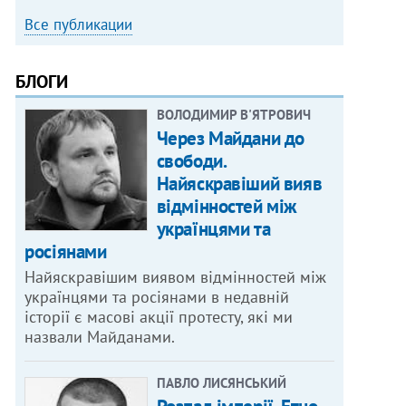
Все публикации
БЛОГИ
ВОЛОДИМИР В'ЯТРОВИЧ
Через Майдани до
свободи.
Найяскравіший вияв
відмінностей між
українцями та
росіянами
Найяскравішим виявом відмінностей між
українцями та росіянами в недавній
історії є масові акції протесту, які ми
назвали Майданами.
ПАВЛО ЛИСЯНСЬКИЙ