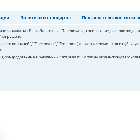
кция
Политики и стандарты
Пользовательское соглаш
перссылка на LB.ua обязательна! Перепечатка, копирование, воспроизведени
а" запрещено.
вости компаний" / "Пресрелиз" / "Promoted", являются рекламными и публикуют
х.
ия, обнародованные в рекламных материалах. Согласно украинскому законодат