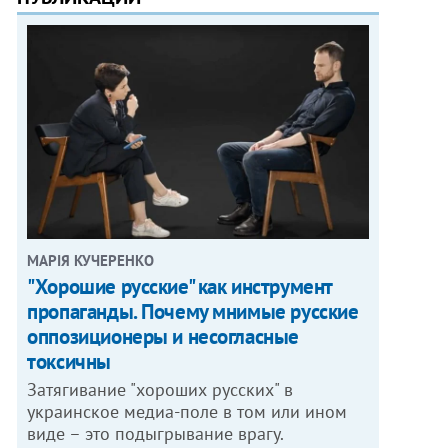
МАРІЯ КУЧЕРЕНКО
"Хорошие русские" как инструмент
пропаганды. Почему мнимые русские
оппозиционеры и несогласные
токсичны
Затягивание "хороших русских" в
украинское медиа-поле в том или ином
виде – это подыгрывание врагу.