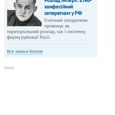
Розпад імперії. Етно-
конфесійний
сепаратизм у РФ
Етнічний сепаратизм
провокує як
територіальний розпад, так і системну
форму руйнації Росії.
Все записи блогов
РЕКЛАМА