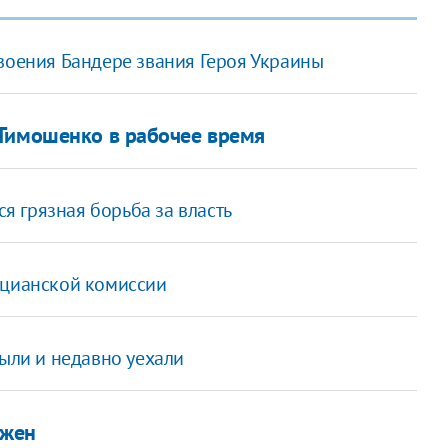
воения Бандере звания Героя Украины
 Тимошенко в рабочее время
ся грязная борьба за власть
ецианской комиссии
были и недавно уехали
ожен