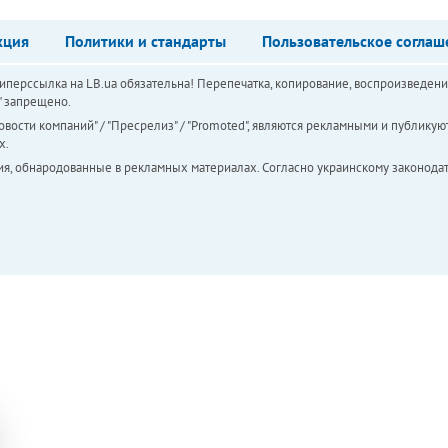
кция
Политики и стандарты
Пользовательское соглаш
перссылка на LB.ua обязательна! Перепечатка, копирование, воспроизведени
а" запрещено.
вости компаний" / "Пресрелиз" / "Promoted", являются рекламными и публикуют
х.
ия, обнародованные в рекламных материалах. Согласно украинскому законодат