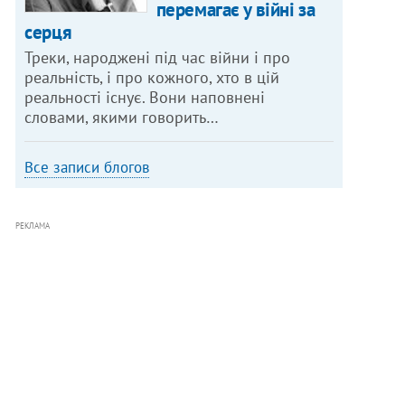
перемагає у війні за
серця
Треки, народжені під час війни і про
реальність, і про кожного, хто в цій
реальності існує. Вони наповнені
словами, якими говорить…
Все записи блогов
РЕКЛАМА