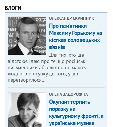
БЛОГИ
ОЛЕКСАНДР СКРИПНИК
Про пам’ятники
Максиму Горькому на
кістках соловецьких
в’язнів
Для тих, хто ще
відстоює ідею про те, що російські
письменники абсолютно не мають
жодного стосунку до того, у що
перетворилося…
ОЛЕНА ЗАДОРОЖНА
Окупант терпить
поразку на
культурному фронті, а
українська музика