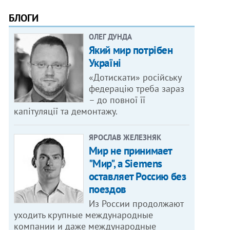
БЛОГИ
ОЛЕГ ДУНДА
Який мир потрібен
Україні
«Дотискати» російську
федерацію треба зараз
– до повної її
капітуляції та демонтажу.
ЯРОСЛАВ ЖЕЛЕЗНЯК
Мир не принимает
"Мир", а Siemens
оставляет Россию без
поездов
Из России продолжают
уходить крупные международные
компании и даже международные