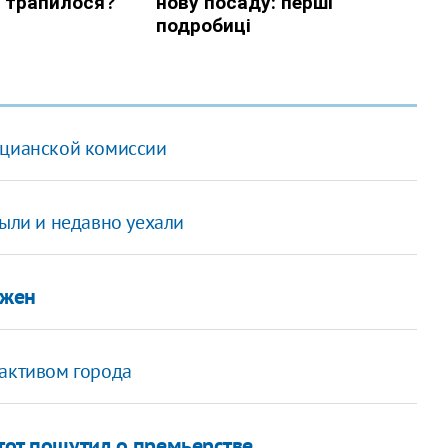
ецианской комиссии
были и недавно уехали
ожен
 активом города
 тот пошутил о премьерстве