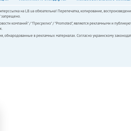
перссылка на LB.ua обязательна! Перепечатка, копирование, воспроизведени
а" запрещено.
вости компаний" / "Пресрелиз" / "Promoted", являются рекламными и публикуют
х.
ия, обнародованные в рекламных материалах. Согласно украинскому законодат