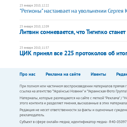
23 января 2010, 12:22
"Регионы" настаивает на увольнении Сергея
23 января 2010, 12:09
Литвин сомневается, что Тигипко стан
23 января 2010, 11:57
ЦИК принял все 225 протоколов об ито
Про нас
Реклама на сайте
Ивенты
Реда
При полном или частичном воспроизведении материалов прямая ги
ссылка на агентство "Українськi Новини" и "Украинская Фото Групп
Материалы, которые размещаются на сайте с меткой "Реклама" / "Но
этого контента и разделяет мнения, высказанные в этих материала
Редакция не несет ответственности за факты и оценочные сужден
рекламодатель.
Субъект в сфере онлайн-медиа; идентификатор медиа - R40-05097