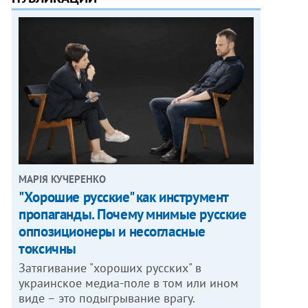
МАРІЯ КУЧЕРЕНКО
"Хорошие русские" как инструмент
пропаганды. Почему мнимые русские
оппозиционеры и несогласные
токсичны
Затягивание "хороших русских" в
украинское медиа-поле в том или ином
виде – это подыгрывание врагу.