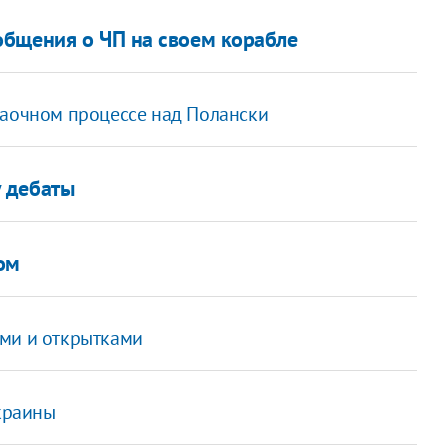
общения о ЧП на своем корабле
заочном процессе над Полански
 дебаты
ом
ами и открытками
Украины