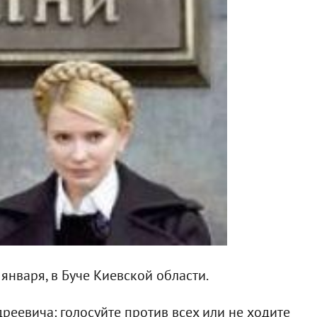
января, в Буче Киевской области.
реевича: голосуйте против всех или не ходите