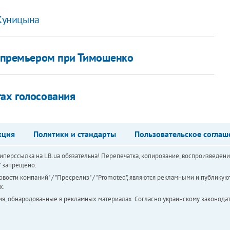
 Куницына
ет премьером при Тимошенко
гах голосования
кция
Политики и стандарты
Пользовательское соглаш
перссылка на LB.ua обязательна! Перепечатка, копирование, воспроизведени
а" запрещено.
вости компаний" / "Пресрелиз" / "Promoted", являются рекламными и публикуют
х.
ия, обнародованные в рекламных материалах. Согласно украинскому законодат