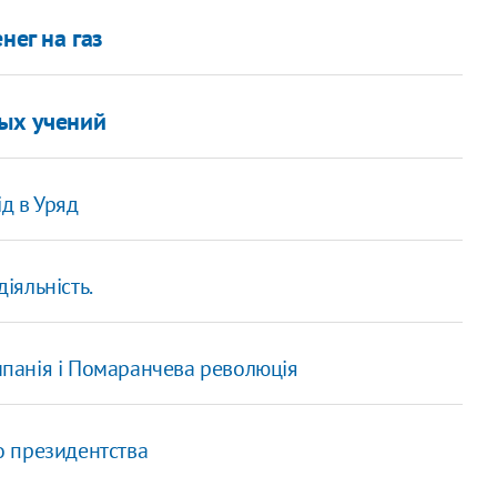
нег на газ
ных учений
ід в Уряд
іяльність.
ампанія і Помаранчева революція
до президентства