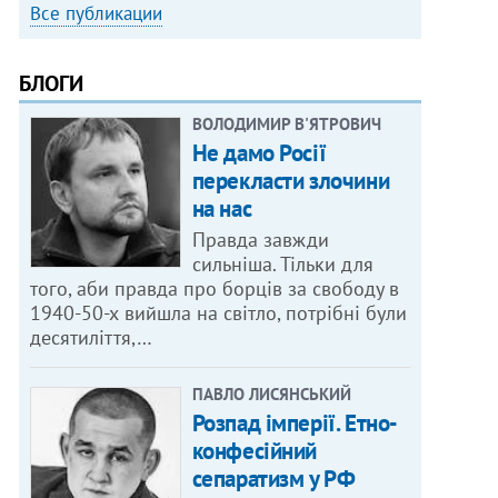
Все публикации
БЛОГИ
ВОЛОДИМИР В'ЯТРОВИЧ
Не дамо Росії
перекласти злочини
на нас
Правда завжди
сильніша. Тільки для
того, аби правда про борців за свободу в
1940-50-х вийшла на світло, потрібні були
десятиліття,…
ПАВЛО ЛИСЯНСЬКИЙ
Розпад імперії. Етно-
конфесійний
сепаратизм у РФ