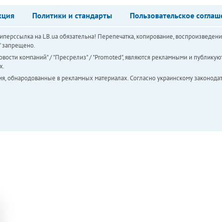
кция
Политики и стандарты
Пользовательское соглаш
перссылка на LB.ua обязательна! Перепечатка, копирование, воспроизведени
а" запрещено.
вости компаний" / "Пресрелиз" / "Promoted", являются рекламными и публикуют
х.
ия, обнародованные в рекламных материалах. Согласно украинскому законодат