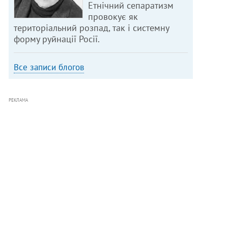
Етнічний сепаратизм
провокує як
територіальний розпад, так і системну
форму руйнації Росії.
Все записи блогов
РЕКЛАМА